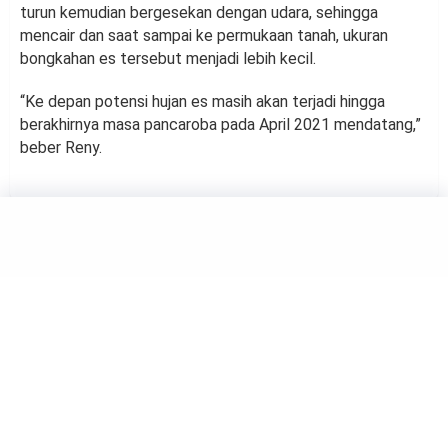
turun kemudian bergesekan dengan udara, sehingga
mencair dan saat sampai ke permukaan tanah, ukuran
bongkahan es tersebut menjadi lebih kecil.
“Ke depan potensi hujan es masih akan terjadi hingga
berakhirnya masa pancaroba pada April 2021 mendatang,”
beber Reny.
HEADLINE
SAINS
Fosil Dinosaurus di Argentina
Diklaim Tertua, Hidup 140
Juta Tahun Lalu
by
Haluan Editor