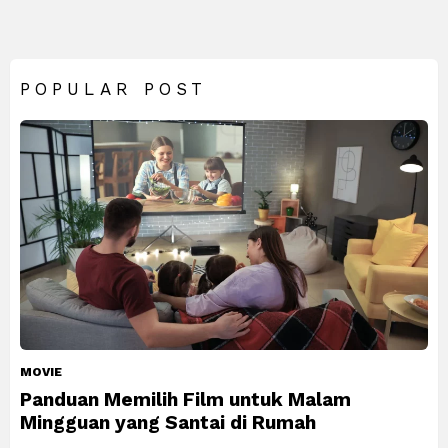
POPULAR POST
MOVIE
Panduan Memilih Film untuk Malam
Mingguan yang Santai di Rumah