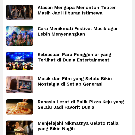
Alasan Mengapa Menonton Teater
Masih Jadi Hiburan Istimewa
Cara Menikmati Festival Musik agar
Lebih Menyenangkan
Kebiasaan Para Penggemar yang
Terlihat di Dunia Entertainment
Musik dan Film yang Selalu Bikin
Nostalgia di Setiap Generasi
Rahasia Lezat di Balik Pizza Keju yang
Selalu Jadi Favorit Dunia
Menjelajahi Nikmatnya Gelato Italia
yang Bikin Nagih