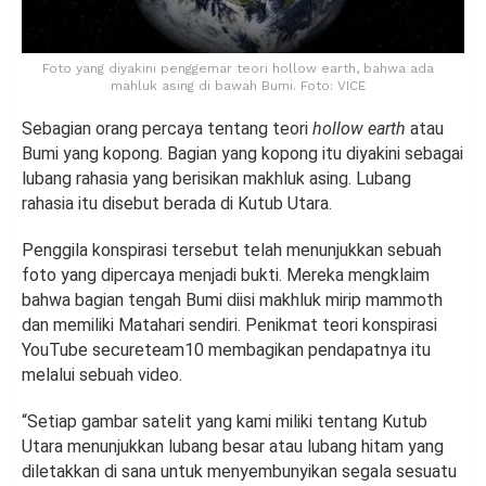
Foto yang diyakini penggemar teori hollow earth, bahwa ada
mahluk asing di bawah Bumi. Foto: VICE
Sebagian orang percaya tentang teori
hollow earth
atau
Bumi yang kopong. Bagian yang kopong itu diyakini sebagai
lubang rahasia yang berisikan makhluk asing. Lubang
rahasia itu disebut berada di Kutub Utara.
Penggila konspirasi tersebut telah menunjukkan sebuah
foto yang dipercaya menjadi bukti. Mereka mengklaim
bahwa bagian tengah Bumi diisi makhluk mirip mammoth
dan memiliki Matahari sendiri. Penikmat teori konspirasi
YouTube secureteam10 membagikan pendapatnya itu
melalui sebuah video.
“Setiap gambar satelit yang kami miliki tentang Kutub
Utara menunjukkan lubang besar atau lubang hitam yang
diletakkan di sana untuk menyembunyikan segala sesuatu