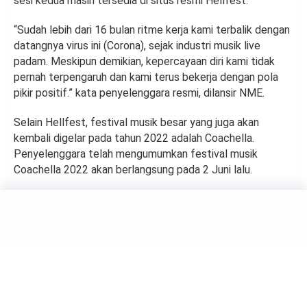
sesi kedua masih tersedia di situs resmi Hellfest.
“Sudah lebih dari 16 bulan ritme kerja kami terbalik dengan
datangnya virus ini (Corona), sejak industri musik live
padam. Meskipun demikian, kepercayaan diri kami tidak
pernah terpengaruh dan kami terus bekerja dengan pola
pikir positif.” kata penyelenggara resmi, dilansir NME.
Selain Hellfest, festival musik besar yang juga akan
kembali digelar pada tahun 2022 adalah Coachella.
Penyelenggara telah mengumumkan festival musik
Coachella 2022 akan berlangsung pada 2 Juni lalu.
MUSIC
BLACKPINK Segera Rilis Film
Dokumenter Terbaru
by
Haluan Editor