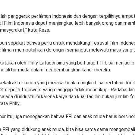
lah penggerak perfilman Indonesia dan dengan terpilihnya empat
l Film Indonesia dapat menjangkau lebih banyak orang dan mem
masyarakat,” kata Reza.
un sepakat bahwa perlu untuk mendukung Festival Film Indones
rfilman membutuhkan dorongan semangat melewati masa yang su
katakan oleh Prilly Latuconsina yang berharap FFI bisa menjadi 
ng aktor muda dalam mengembangkan karier mereka.
ekali aktor muda yang merasa tidak mungkin bisa bertahan di indu
set seperti followers yang dianggap tidak mencukupi. Padahal la
sa ada di industri ini karena karya dan kualitas diri bukan jumlah f
ata Prilly.
nur itu juga menegaskan bahwa FFI dan anak muda harus bersiner
 FFI yang didukung anak muda, kita bisa sama sama mengembalik