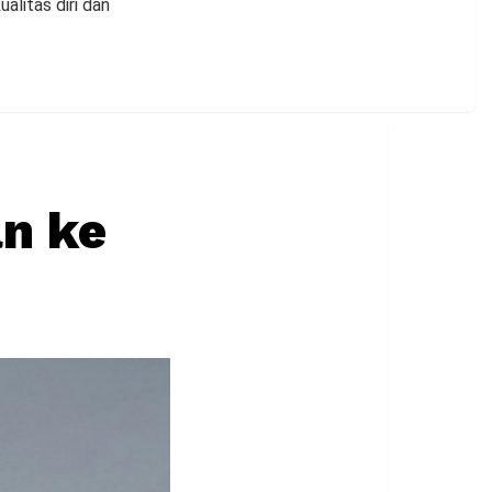
alitas diri dan
an ke