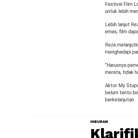
Festival Film 
untuk lebih mem
Lebih lanjut R
emas, film dap
Reza melanjutk
menghadapi pan
“Harusnya pemer
merata, tidak h
Aktor My Stupi
belum tentu bis
berkelanjutan.
HIBURAN
Klarif