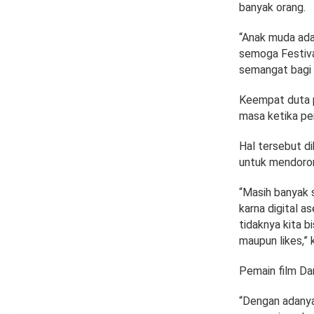
banyak orang.
“Anak muda ada
semoga Festiva
semangat bagi 
Keempat duta p
masa ketika pe
Hal tersebut di
untuk mendoro
“Masih banyak s
karna digital a
tidaknya kita bi
maupun likes,” k
Pemain film Da
“Dengan adanya