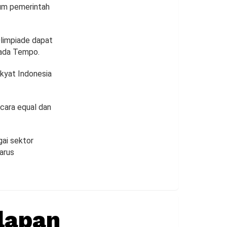
tum pemerintah
Olimpiade dapat
pada Tempo.
akyat Indonesia
ecara equal dan
ai sektor
arus
lapan