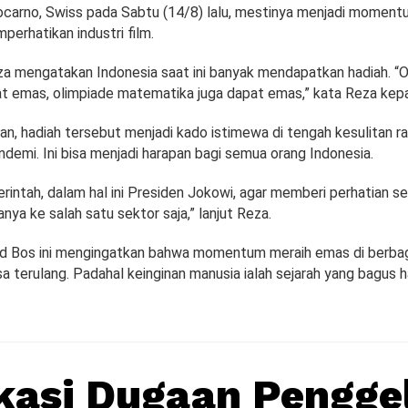
Locarno, Swiss pada Sabtu (14/8) lalu, mestinya menjadi momen
perhatikan industri film.
eza mengatakan Indonesia saat ini banyak mendapatkan hadiah. “
at emas, olimpiade matematika juga dapat emas,” kata Reza ke
an, hadiah tersebut menjadi kado istimewa di tengah kesulitan r
demi. Ini bisa menjadi harapan bagi semua orang Indonesia.
intah, dalam hal ini Presiden Jokowi, agar memberi perhatian s
anya ke salah satu sektor saja,” lanjut Reza.
d Bos ini mengingatkan bahwa momentum meraih emas di berbag
a terulang. Padahal keinginan manusia ialah sejarah yang bagus h
ikasi Dugaan Pengge