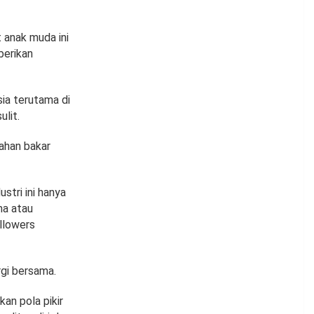
 anak muda ini
berikan
ia terutama di
lit.
bahan bakar
stri ini hanya
ma atau
ollowers
gi bersama.
an pola pikir