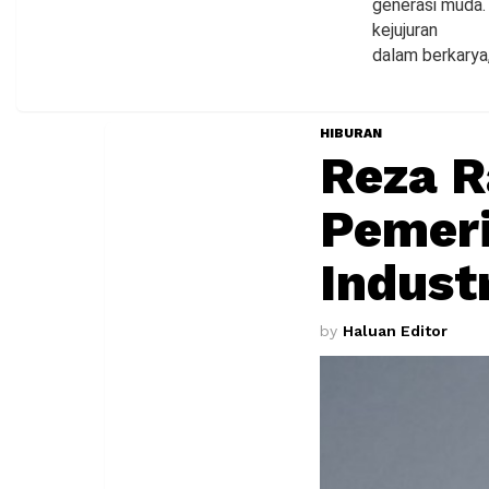
generasi muda. 
kejujuran
dalam berkarya,
HIBURAN
Reza R
Pemeri
Indust
by
Haluan Editor