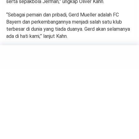
serta sepakbola Jerman,” ungkap Oliver Kahn.
“Sebagai pemain dan pribadi, Gerd Mueller adalah FC
Bayern dan perkembangannya menjadi salah satu klub
terbesar di dunia yang tiada duanya. Gerd akan selamanya
ada di hati kami,” lanjut Kahn.
FOOTBALL
Bintang Keturunan RI Ini Pilih
Mudik Usai Putus Kontrak
Inter Milan
by
Haluan Editor