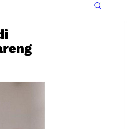
SEARCH
di
areng