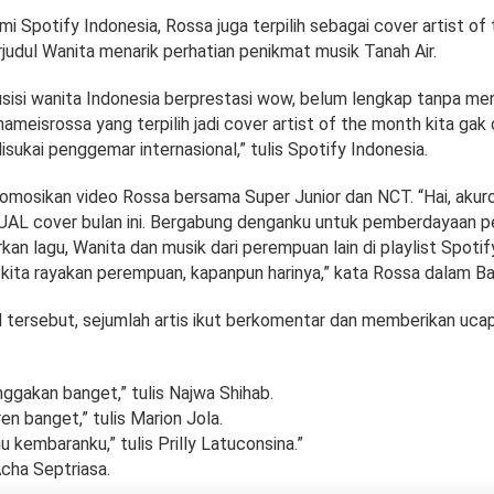
i Spotify Indonesia, Rossa juga terpilih sebagai cover artist of
judul Wanita menarik perhatian penikmat musik Tanah Air.
isi wanita Indonesia berprestasi wow, belum lengkap tanpa m
meisrossa yang terpilih jadi cover artist of the month kita gak
 disukai penggemar internasional,” tulis Spotify Indonesia.
mosikan video Rossa bersama Super Junior dan NCT. “Hai, akur
QUAL cover bulan ini. Bergabung denganku untuk pemberdayaan 
kan lagu, Wanita dan musik dari perempuan lain di playlist Spot
 kita rayakan perempuan, kapanpun harinya,” kata Rossa dalam Ba
 tersebut, sejumlah artis ikut berkomentar dan memberikan uca
gakan banget,” tulis Najwa Shihab.
n banget,” tulis Marion Jola.
kembaranku,” tulis Prilly Latuconsina.”
Acha Septriasa.