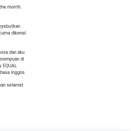
 the month.
enyebutkan
 cuma dikenal
ossa dan aku
perempuan di
ify EQUAL
hasa Inggris.
pan selamat