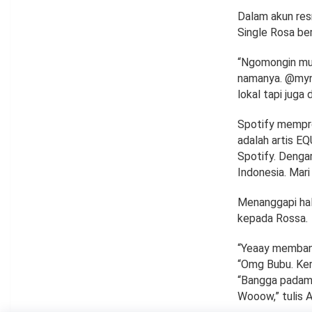
Dalam akun resm
Single Rosa ber
“Ngomongin mus
namanya. @myna
lokal tapi juga
Spotify mempro
adalah artis E
Spotify. Dengar
Indonesia. Mari
Menanggapi hal
kepada Rossa.
“Yeaay membang
“Omg Bubu. Kere
“Bangga padamu 
Wooow,” tulis 