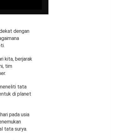
rdekat dengan
bagaimana
ti.
 kita, berjarak
i, tim
er.
meneliti tata
entuk di planet
hari pada usia
 menemukan
 tata surya.