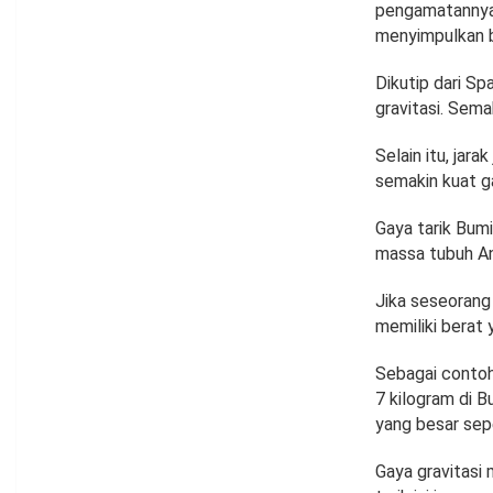
pengamatannya 
menyimpulkan b
Dikutip dari S
gravitasi. Sema
Selain itu, jar
semakin kuat ga
Gaya tarik Bumi
massa tubuh And
Jika seseorang 
memiliki berat y
Sebagai contoh,
7 kilogram di B
yang besar sepe
Gaya gravitasi 