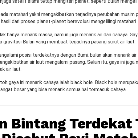
enjaga satelit alami tetap mengitari planet, seperti Bulan mengelil
 pada matahari yakni mengakibatkan terjadinya perubahan musim
h hasil dari proses planet-planet berevolusi mengelilingi matahari
tidak hanya menarik massa, namun juga menarik air dan cahaya. Gaya
 gravitasi Bulan yang membuat terjadinya pasang surut air laut.
ngalami posisi terdekatnya dengan Bumi, bulan akan menarik air 
ngakibatkan air laut mengalami pasang. Selain itu, gaya ini jug
k air laut.
oh gaya ini menarik cahaya ialah black hole. Black hole merupa
 sangat besar yang bisa menarik semua hal termasuk cahaya.
 Bintang Terdekat 