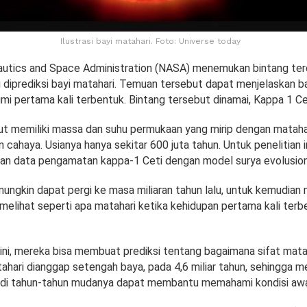
Ilustrasi bayi matahari. Foto: Universe today
autics and Space Administration (NASA) menemukan bintang te
g diprediksi bayi matahari. Temuan tersebut dapat menjelaskan 
mi pertama kali terbentuk. Bintang tersebut dinamai, Kappa 1 Ce
ut memiliki massa dan suhu permukaan yang mirip dengan matahari
n cahaya. Usianya hanya sekitar 600 juta tahun. Untuk penelitian in
an data pengamatan kappa-1 Ceti dengan model surya evolusion
ungkin dapat pergi ke masa miliaran tahun lalu, untuk kemudian 
melihat seperti apa matahari ketika kehidupan pertama kali terb
ini, mereka bisa membuat prediksi tentang bagaimana sifat mata
ahari dianggap setengah baya, pada 4,6 miliar tahun, sehingga
 di tahun-tahun mudanya dapat membantu memahami kondisi awal