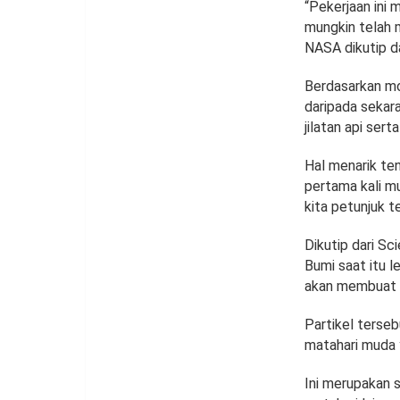
“Pekerjaan ini
mungkin telah 
NASA dikutip da
Berdasarkan mod
daripada sekar
jilatan api sert
Hal menarik ten
pertama kali m
kita petunjuk t
Dikutip dari Sc
Bumi saat itu 
akan membuat Bu
Partikel terse
matahari muda 
Ini merupakan s