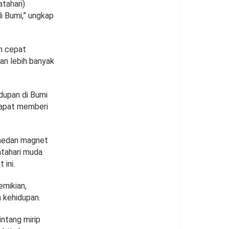
tahari)
 Bumi,” ungkap
ih cepat
an lebih banyak
idupan di Bumi
dapat memberi
a medan magnet
atahari muda
 ini.
emikian,
 kehidupan.
intang mirip