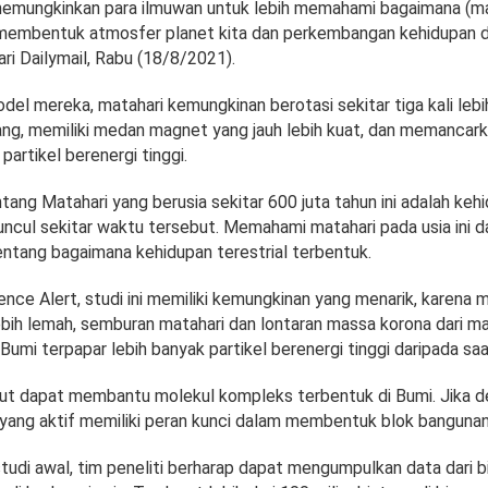
 memungkinkan para ilmuwan untuk lebih memahami bagaimana (ma
membentuk atmosfer planet kita dan perkembangan kehidupan di
ri Dailymail, Rabu (18/8/2021).
el mereka, matahari kemungkinan berotasi sekitar tiga kali leb
ang, memiliki medan magnet yang jauh lebih kuat, dan memancark
a partikel berenergi tinggi.
tang Matahari yang berusia sekitar 600 juta tahun ini adalah keh
uncul sekitar waktu tersebut. Memahami matahari pada usia ini 
entang bagaimana kehidupan terestrial terbentuk.
ience Alert, studi ini memiliki kemungkinan yang menarik, karen
lebih lemah, semburan matahari dan lontaran massa korona dari m
mi terpapar lebih banyak partikel berenergi tinggi daripada saat
but dapat membantu molekul kompleks terbentuk di Bumi. Jika d
yang aktif memiliki peran kunci dalam membentuk blok bangunan
tudi awal, tim peneliti berharap dapat mengumpulkan data dari b