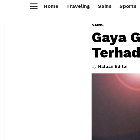
Home
Traveling
Sains
Sports
Menu
SAINS
Gaya G
Terha
by
Haluan Editor