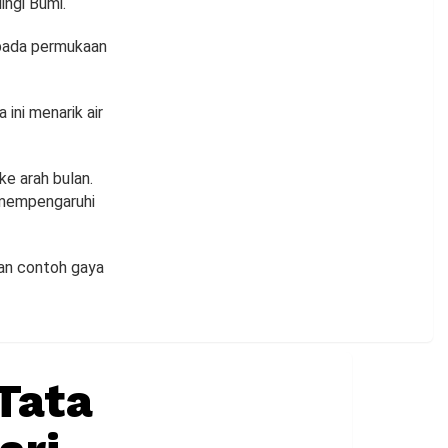
ingi Bumi.
 pada permukaan
 ini menarik air
ke arah bulan.
a mempengaruhi
kan contoh gaya
Tata