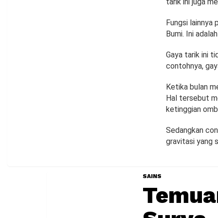
tarik ini juga m
Fungsi lainnya
Bumi. Ini adala
Gaya tarik ini 
contohnya, gaya
Ketika bulan me
Hal tersebut me
ketinggian omba
Sedangkan cont
gravitasi yang
SAINS
Temuan