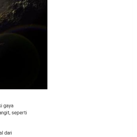
ki gaya
angit, seperti
l dari