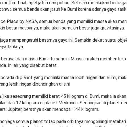
melihat buah apel jatuh dari pohon. Setelah melakukan berbagai
ahwa semua benda akan jatuh ke Bumi karena adanya gaya tarik
pace Place by NASA, semua benda yang memiliki massa akan memi
kin besar massanya, maka akan semakin besar juga gravitasinya.
ak juga mempengaruhi besarnya gaya ini. Semakin dekat suatu obje
ya tariknya.
 berasal dari massa Bumi itu sendiri. Massa ini akan membentuk g
a. Inilah yang disebut berat.
berada di planet yang memiliki massa lebih ringan dari Bumi, maka
ang lebih ringan dibandingkan di sini.
 jika seseorang memiliki berat 45 kilogram di Bumi, maka ia akan
ulan dan 17 kilogram di planet Merkurius. Sedangkan di planet 
rti Jupiter, beratnya akan mencapai 144 kilogram.
menjaga semua planet tetap pada orbitnya mengelilingi matahari. 