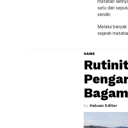
matahari lainny
satu dari sepul
sendiri.
Melalui banya
sejarah matahar
SAINS
Rutini
Pengar
Bagam
by
Haluan Editor