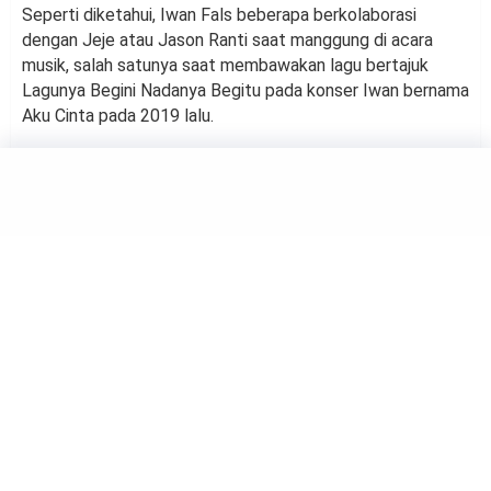
Seperti diketahui, Iwan Fals beberapa berkolaborasi
dengan Jeje atau Jason Ranti saat manggung di acara
musik, salah satunya saat membawakan lagu bertajuk
Lagunya Begini Nadanya Begitu pada konser Iwan bernama
Aku Cinta pada 2019 lalu.
HIBURAN
Prilly Latuconsina Jadi Duta
FFI 2021
by
Haluan Editor