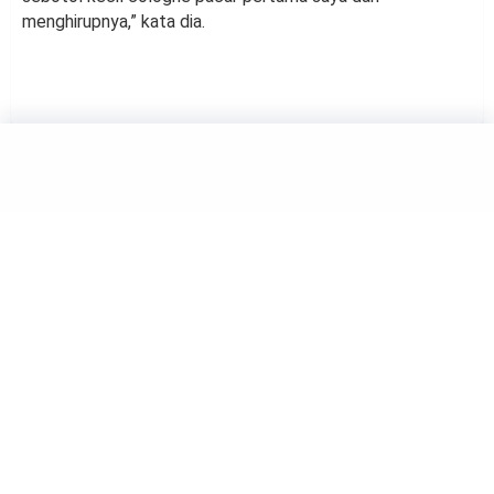
menghirupnya,” kata dia.
BEAUTY
Kareena Kapoor Atasi Masalah
Kulit dengan Bahan-bahan
Dapur selama Hamil
by
Haluan Editor