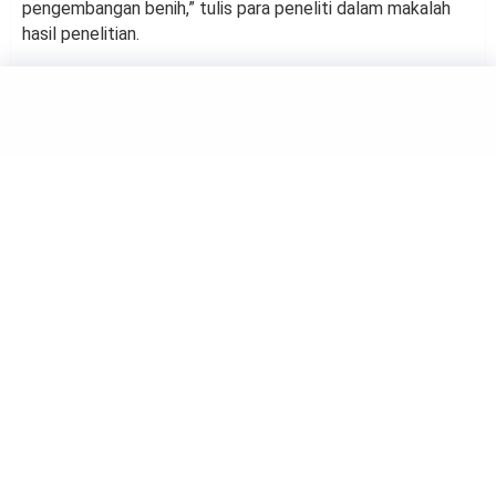
pengembangan benih,” tulis para peneliti dalam makalah
hasil penelitian.
TRENDS
7 Jurusan Perguruan Tinggi
Paling Menjanjikan Gaji Besar
di Dunia Kerja
by
Haluan Editor