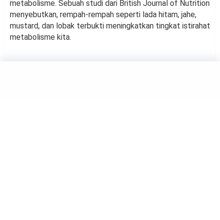
metabolisme. Sebuah studi dari British Journal of Nutrition
menyebutkan, rempah-rempah seperti lada hitam, jahe,
mustard, dan lobak terbukti meningkatkan tingkat istirahat
metabolisme kita.
KULINER
3 Kuliner khas Badui yang
Patut Dicoba
by
Haluan Editor