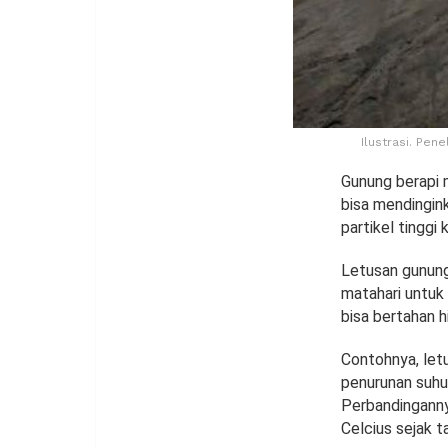
Ilustrasi. Pen
Gunung berapi m
bisa mendingin
partikel tinggi
Letusan gunung
matahari untuk
bisa bertahan h
Contohnya, let
penurunan suhu 
Perbandinganny
Celcius sejak t