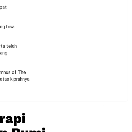
apat
ng bisa
ta telah
yang
lumnus of The
 atas kiprahnya
rapi