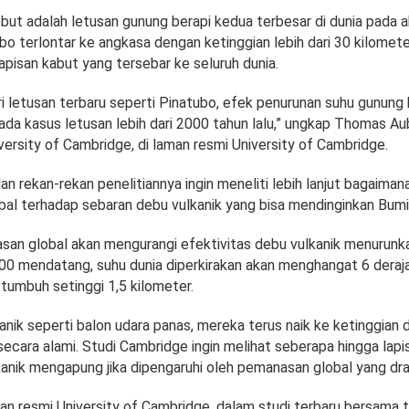
ebut adalah letusan gunung berapi kedua terbesar di dunia pada 
o terlontar ke angkasa dengan ketinggian lebih dari 30 kilomet
pisan kabut yang tersebar ke seluruh dunia.
ri letusan terbaru seperti Pinatubo, efek penurunan suhu gunung b
 pada kasus letusan lebih dari 2000 tahun lalu,” ungkap Thomas Aub
iversity of Cambridge, di laman resmi University of Cambridge.
n rekan-rekan penelitiannya ingin meneliti lebih lanjut bagaiman
al terhadap sebaran debu vulkanik yang bisa mendinginkan Bumi i
an global akan mengurangi efektivitas debu vulkanik menurunk
0 mendatang, suhu dunia diperkirakan akan menghangat 6 deraja
tumbuh setinggi 1,5 kilometer.
anik seperti balon udara panas, mereka terus naik ke ketinggian
secara alami. Studi Cambridge ingin melihat seberapa hingga lap
anik mengapung jika dipengaruhi oleh pemanasan global yang dra
man resmi University of Cambridge, dalam studi terbaru bersama 