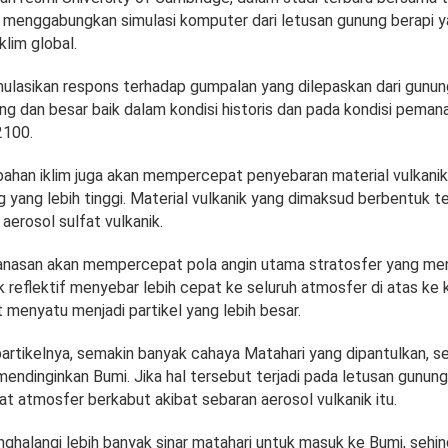
 menggabungkan simulasi komputer dari letusan gunung berapi y
lim global.
lasikan respons terhadap gumpalan yang dilepaskan dari gunun
ng dan besar baik dalam kondisi historis dan pada kondisi peman
2100.
ubahan iklim juga akan mempercepat penyebaran material vulkanik
ng yang lebih tinggi. Material vulkanik yang dimaksud berbentuk t
aerosol sulfat vulkanik.
manasan akan mempercepat pola angin utama stratosfer yang m
ik reflektif menyebar lebih cepat ke seluruh atmosfer di atas ke
menyatu menjadi partikel yang lebih besar.
artikelnya, semakin banyak cahaya Matahari yang dipantulkan, s
ndinginkan Bumi. Jika hal tersebut terjadi pada letusan gunung 
t atmosfer berkabut akibat sebaran aerosol vulkanik itu.
ghalangi lebih banyak sinar matahari untuk masuk ke Bumi, seh