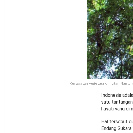
Kerapatan vegetasi di hutan Nantu
Indonesia adal
satu tantangan
hayati yang dimil
Hal tersebut di
Endang Sukara 