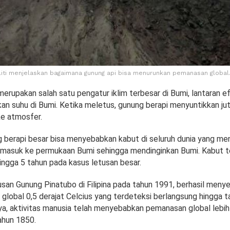
eliti menjelaskan bagaimana gunung api bisa menurunkan pemanasan global.
erupakan salah satu pengatur iklim terbesar di Bumi, lantaran e
kan suhu di Bumi. Ketika meletus, gunung berapi menyuntikkan ju
 ke atmosfer.
 berapi besar bisa menyebabkan kabut di seluruh dunia yang men
 masuk ke permukaan Bumi sehingga mendinginkan Bumi. Kabut 
ingga 5 tahun pada kasus letusan besar.
usan Gunung Pinatubo di Filipina pada tahun 1991, berhasil men
global 0,5 derajat Celcius yang terdeteksi berlangsung hingga t
a, aktivitas manusia telah menyebabkan pemanasan global lebih 
ahun 1850.