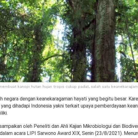
 membuat kanopi hutan hujan tropis cukup padat, salah satu keanekaragam
ah negara dengan keanekaragaman hayati yang begitu besar. Karen
 yang dihadapi Indonesia yakni terkait upaya pemberdayaan ke
iki.
sampaikan oleh Peneliti dan Ahli Kajian Mikrobiologui dan Biodivers
dalam acara LIPI Sarwono Award XIX, Senin (23/8/2021). Menur