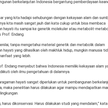
ngunan berkelanjutan Indonesia bergantung pemberdayaan kea
ar yang kita hadapi sehubungan dengan kekayaan alam dan sumb
tinya kita masih sangat jauh dari kata cukup untuk bisa membaca
 hayati itu sampai ke genetik molekuler atau metabolit-metabo
as Prof. Endang.
enilai, tanpa mengetahui material genetik dan metabolik dalam
 hayati yang dihasilkan oleh makhluk hidup, mungkin manusia tid
nfaat yang lebih.
Prof. Endang menyebut bahwa Indonesia memiliki kekayaan alam ya
diikuti oleh ilmu pengetahuan di dalamnya.
ragaman hayati sangat diperlukan untuk pembangunan berkelan
a, maka penelitian harus dilakukan agar mampu mendapatkan ma
lingkungan.
u, harus dikonservasi. Harus dilakukan studi yang mendalam,” kata