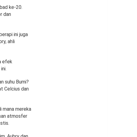
abad ke-20.
er dan
erapi ini juga
ry, ahli
a efek
ni.
an suhu Bumi?
t Celcius dan
 di mana mereka
isan atmosfer
stis.
tim, Aubry dan