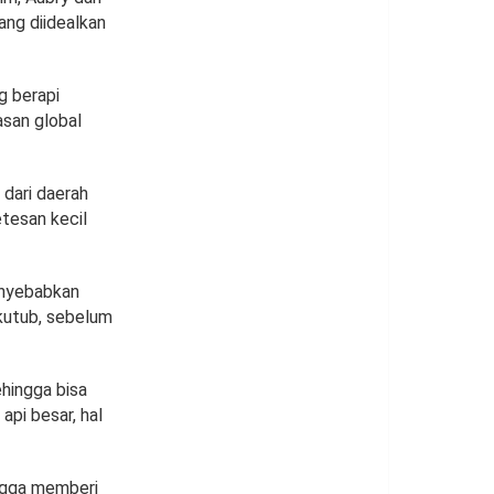
ang diidealkan
g berapi
asan global
 dari daerah
etesan kecil
enyebabkan
 kutub, sebelum
ehingga bisa
api besar, hal
ingga memberi