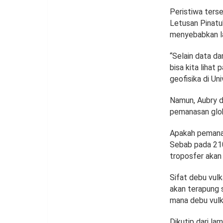
Peristiwa ters
Letusan Pinatub
menyebabkan la
“Selain data da
bisa kita lihat
geofisika di Un
Namun, Aubry da
pemanasan glob
Apakah pemanas
Sebab pada 210
troposfer akan 
Sifat debu vulk
akan terapung 
mana debu vulk
Dikutip dari la