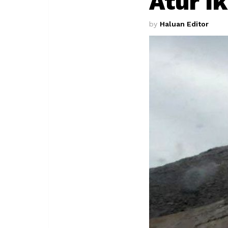
Atur I
by
Haluan Editor