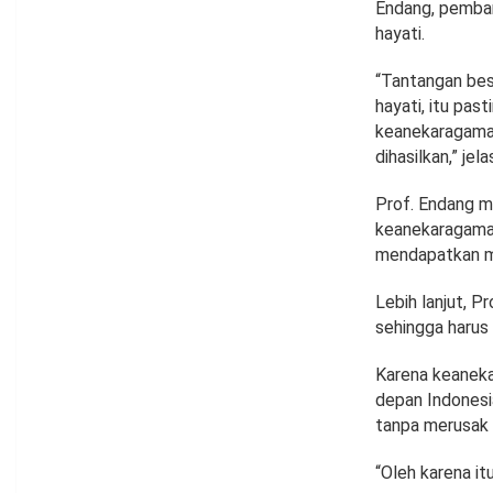
Endang, pemba
hayati.
“Tantangan bes
hayati, itu pas
keanekaragaman
dihasilkan,” jel
Prof. Endang m
keanekaragaman
mendapatkan ma
Lebih lanjut, 
sehingga harus 
Karena keaneka
depan Indonesi
tanpa merusak 
“Oleh karena it