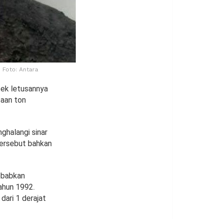
 Foto: Antara
fek letusannya
taan ton
ghalangi sinar
tersebut bahkan
yebabkan
ahun 1992.
dari 1 derajat