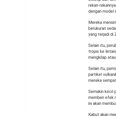
rekan-rekannya
dengan model ik
Mereka mensimu
berukuran seda
yang terjadi di 
Selain itu, per
tropis ke linta
mengkilap atau 
Selain itu, pe
partikel vulkan
mereka sempat 
Semakin kecil p
memberi efek me
ini akan membua
Kabut akan men