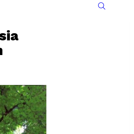
SEARCH
sia
n