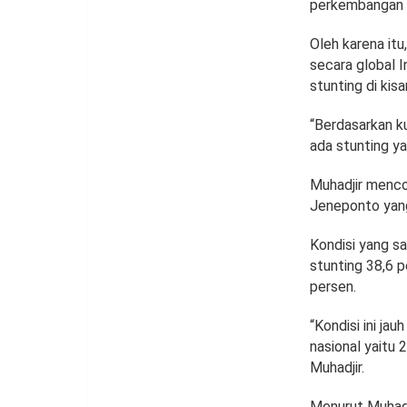
perkembangan 
Oleh karena it
secara global 
stunting di kis
“Berdasarkan k
ada stunting ya
Muhadjir menco
Jeneponto yang
Kondisi yang s
stunting 38,6 
persen.
“Kondisi ini j
nasional yaitu 
Muhadjir.
Menurut Muhadj