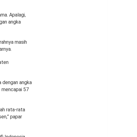
ma. Apalagi,
ngan angka
erahnya masih
arnya.
aten
ra dengan angka
g mencapai 57
ah rata-rata
sen,” papar
) Indonesia