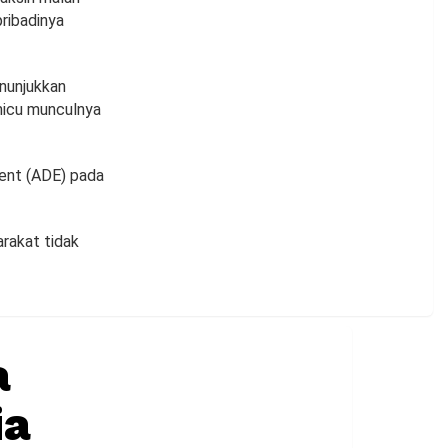
pribadinya
enunjukkan
micu munculnya
ent (ADE) pada
arakat tidak
a
ia