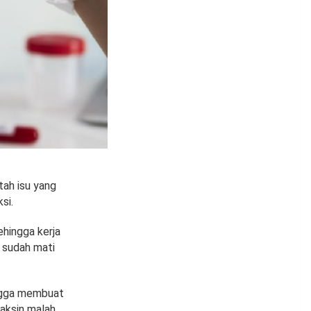
tah isu yang
si.
ehingga kerja
s sudah mati
ingga membuat
aksin malah