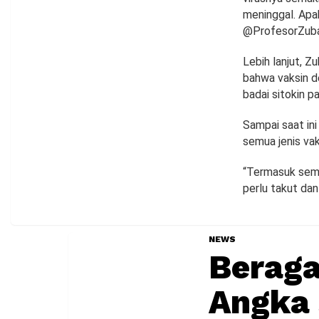
meninggal. Apak
@ProfesorZubai
Lebih lanjut, 
bahwa vaksin d
badai sitokin p
Sampai saat in
semua jenis vaks
“Termasuk semua
perlu takut da
NEWS
Beraga
Angka 