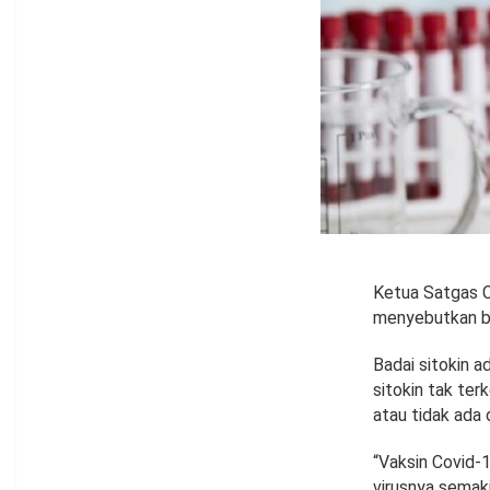
Ketua Satgas C
menyebutkan ba
Badai sitokin a
sitokin tak ter
atau tidak ada 
“Vaksin Covid-
virusnya sema