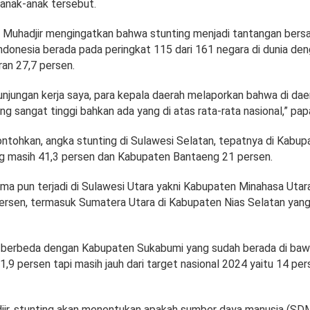
anak-anak tersebut.
u, Muhadjir mengingatkan bahwa stunting menjadi tantangan bersa
Indonesia berada pada peringkat 115 dari 161 negara di dunia de
aran 27,7 persen.
unjungan kerja saya, para kepala daerah melaporkan bahwa di da
ng sangat tinggi bahkan ada yang di atas rata-rata nasional,” pap
ntohkan, angka stunting di Sulawesi Selatan, tepatnya di Kabup
 masih 41,3 persen dan Kabupaten Bantaeng 21 persen.
ama pun terjadi di Sulawesi Utara yakni Kabupaten Minahasa Uta
persen, termasuk Sumatera Utara di Kabupaten Nias Selatan yan
auh berbeda dengan Kabupaten Sukabumi yang sudah berada di baw
21,9 persen tapi masih jauh dari target nasional 2024 yaitu 14 per
ir, stunting akan menentukan apakah sumber daya manusia (SDM