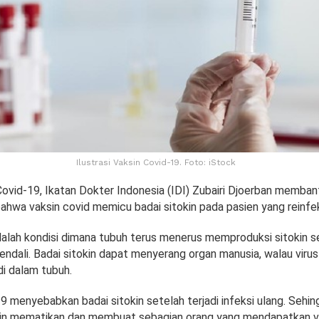
Ilustrasi Vaksin Covid-19. Foto: iStock
ovid-19, Ikatan Dokter Indonesia (IDI) Zubairi Djoerban memban
hwa vaksin covid memicu badai sitokin pada pasien yang reinfek
dalah kondisi dimana tubuh terus menerus memproduksi sitokin s
kendali. Badai sitokin dapat menyerang organ manusia, walau viru
di dalam tubuh.
19 menyebabkan badai sitokin setelah terjadi infeksi ulang. Seh
kin mematikan dan membuat sebagian orang yang mendapatkan v