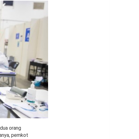
edua orang
isanya, pemkot