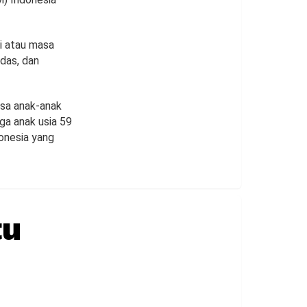
ni atau masa
rdas, dan
asa anak-anak
gga anak usia 59
onesia yang
tu