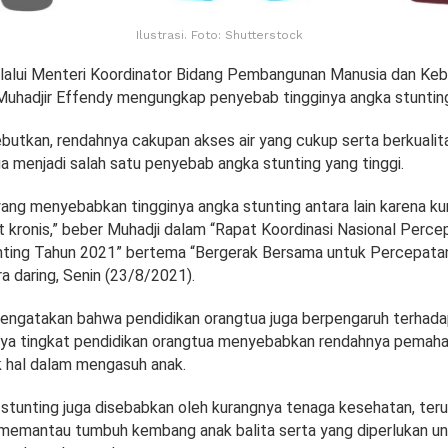
Ilustrasi. Foto: Shutterstock
lalui Menteri Koordinator Bidang Pembangunan Manusia dan Ke
hadjir Effendy mengungkap penyebab tingginya angka stunting 
butkan, rendahnya cakupan akses air yang cukup serta berkualita
a menjadi salah satu penyebab angka stunting yang tinggi.
yang menyebabkan tingginya angka stunting antara lain karena k
t kronis,” beber Muhadji dalam “Rapat Koordinasi Nasional Perce
nting Tahun 2021” bertema “Bergerak Bersama untuk Percepata
a daring, Senin (23/8/2021).
mengatakan bahwa pendidikan orangtua juga berpengaruh terhadap
nya tingkat pendidikan orangtua menyebabkan rendahnya pema
 hal dalam mengasuh anak.
 stunting juga disebabkan oleh kurangnya tenaga kesehatan, terut
memantau tumbuh kembang anak balita serta yang diperlukan 