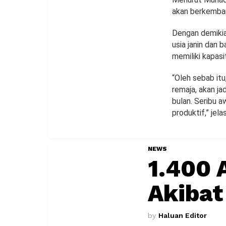
akan berkemban
Dengan demikian
usia janin dan 
memiliki kapasi
“Oleh sebab itu
remaja, akan ja
bulan. Seribu 
produktif,” jela
NEWS
1.400 
Akibat
by
Haluan Editor