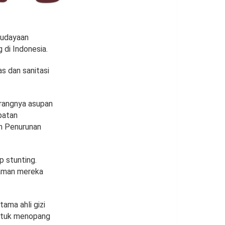
budayaan
di Indonesia.
s dan sanitasi
urangnya asupan
patan
n Penurunan
 stunting.
haman mereka
ama ahli gizi
untuk menopang