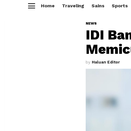
Home
Traveling
Sains
Sports
Menu
NEWS
IDI Ba
Memicu
by
Haluan Editor