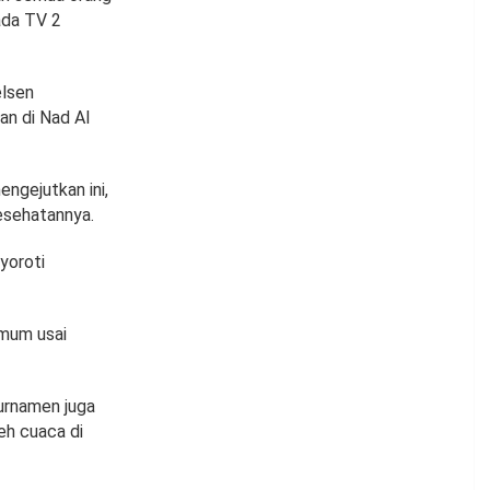
ada TV 2
elsen
an di Nad Al
ngejutkan ini,
esehatannya.
yoroti
umum usai
turnamen juga
eh cuaca di