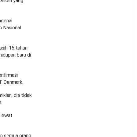
Larsen yang
ngenai
m Nasional
asih 16 tahun
hidupan baru di
nfirmasi
T Denmark.
ikian, dia tidak
n.
 lewat
an semua orang