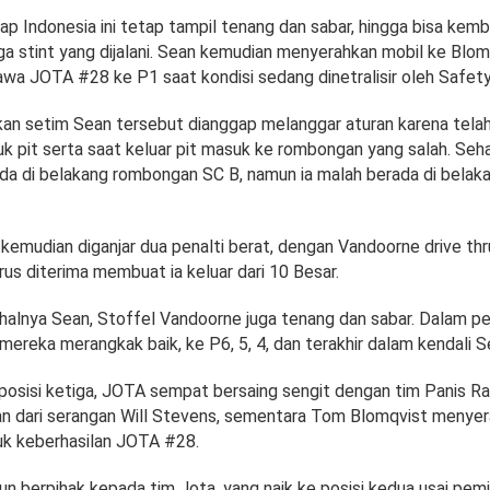
 Indonesia ini tetap tampil tenang dan sabar, hingga bisa kembal
ga stint yang dijalani. Sean kemudian menyerahkan mobil ke Blom
 JOTA #28 ke P1 saat kondisi sedang dinetralisir oleh Safety
ekan setim Sean tersebut dianggap melanggar aturan karena telah
uk pit serta saat keluar pit masuk ke rombongan yang salah. Seh
da di belakang rombongan SC B, namun ia malah berada di bela
emudian diganjar dua penalti berat, dengan Vandoorne drive thr
us diterima membuat ia keluar dari 10 Besar.
halnya Sean, Stoffel Vandoorne juga tenang dan sabar. Dalam per
mereka merangkak baik, ke P6, 5, 4, dan terakhir dalam kendali S
 posisi ketiga, JOTA sempat bersaing sengit dengan tim Panis R
 dari serangan Will Stevens, sementara Tom Blomqvist menyera
k keberhasilan JOTA #28.
un berpihak kepada tim Jota, yang naik ke posisi kedua usai pe