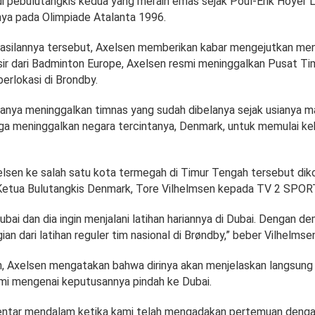
i pebulutangkis kedua yang meraih emas sejak Poul-Erik Hoyer 
a pada Olimpiade Atalanta 1996.
asilannya tersebut, Axelsen memberikan kabar mengejutkan me
nsir dari Badminton Europe, Axelsen resmi meninggalkan Pusat Ti
erlokasi di Brondby.
hanya meninggalkan timnas yang sudah dibelanya sejak usianya m
uga meninggalkan negara tercintanya, Denmark, untuk memulai ke
lsen ke salah satu kota termegah di Timur Tengah tersebut diko
Ketua Bulutangkis Denmark, Tore Vilhelmsen kepada TV 2 SPOR
ubai dan dia ingin menjalani latihan hariannya di Dubai. Dengan dem
gian dari latihan reguler tim nasional di Brøndby,” beber Vilhelmse
h, Axelsen mengatakan bahwa dirinya akan menjelaskan langsung
mi mengenai keputusannya pindah ke Dubai.
entar mendalam ketika kami telah mengadakan pertemuan deng