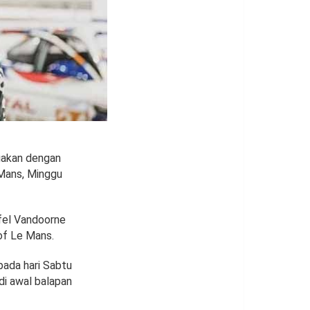
gakan dengan
 Mans, Minggu
fel Vandoorne
of Le Mans.
pada hari Sabtu
di awal balapan