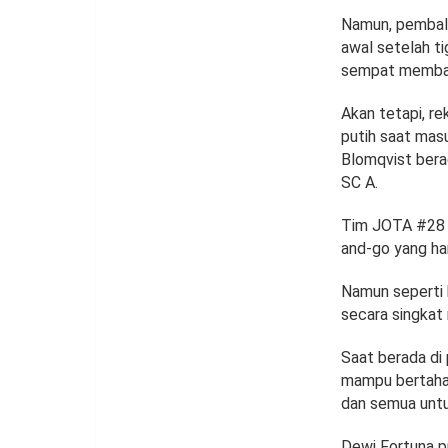
Namun, pembalap
awal setelah ti
sempat membawa
Akan tetapi, r
putih saat mas
Blomqvist bera
SC A.
Tim JOTA #28 k
and-go yang har
Namun seperti 
secara singkat 
Saat berada di
mampu bertahan
dan semua untu
Dewi Fortuna p