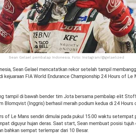
Sean Gelael pembalap Indonesia. Foto: Instagram/@gelaelized
nesia, Sean Gelael mencatatkan rekor setelah tampil membang
di kejuaraan FIA World Endurance Championship 24 Hours of Le
ng tampil di bawah bender tim Jota bersama pembalap elit Stof
m Blomqvist (Inggris) berhasil meraih podium kedua di 24 Hours 
rs of Le Mans sendiri dimulai pada pukul 15.00 waktu setempat 
pat diguyur hujan deras. Saat start, Sean membuat posisi tujuh 
an bahkan sempat terlempar dari 10 Besar.