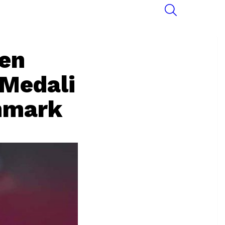
SEARCH
sen
 Medali
nmark