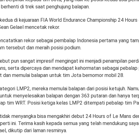
berhenti di trek saat penghujung balapan.
kedua di kejuaraan FIA World Endurance Championship 24 Hours
ean Gelael mencetak rekor.
ncatatkan rekor sebagai pembalap Indonesia pertama yang tamp
am tersebut dan meraih posisi podium.
ebut pun sangat impresif mengingat ini menjadi penampilan perd
ns, serta dipercaya dan mendapat kehormatan sebagai pebalap
t dan memulai balapan untuk tim Jota bernomor mobil 28.
ategori LMP2, mereka memulai balapan dari posisi ketujuh. Namun,
a untuk menyelesaikan balapan dengan 363 putaran dan hanya ter
alap tim WRT. Posisi ketiga kelas LMP2 ditempati pebalap tim Pa
tidak menyangka bisa mengakhiri debut 24 Hours of Le Mans de
erti ini. Terima kasih kepada semua yang telah mendukung saya 
el, dikutip dari laman resminya.