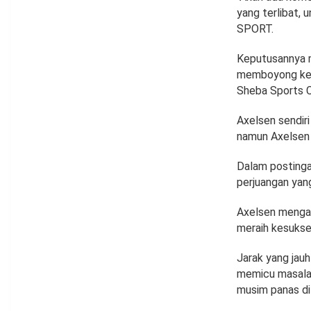
yang terlibat,
SPORT.
Keputusannya m
memboyong kelu
Sheba Sports C
Axelsen sendir
namun Axelsen 
Dalam postingan
perjuangan yang
Axelsen mengak
meraih kesukse
Jarak yang jauh
memicu masalah 
musim panas di