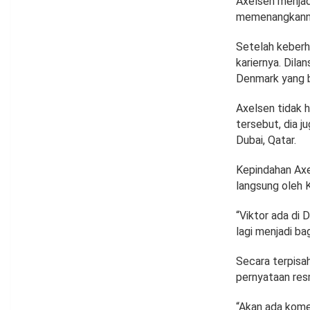
Axelsen menjad
memenangkanny
Setelah keberh
kariernya. Dila
Denmark yang b
Axelsen tidak 
tersebut, dia j
Dubai, Qatar.
Kepindahan Axe
langsung oleh 
“Viktor ada di D
lagi menjadi ba
Secara terpisa
pernyataan res
“Akan ada kom