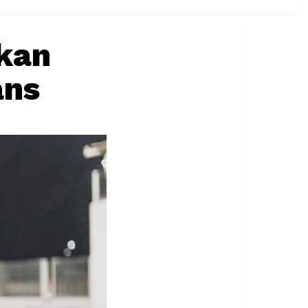
kan
ans