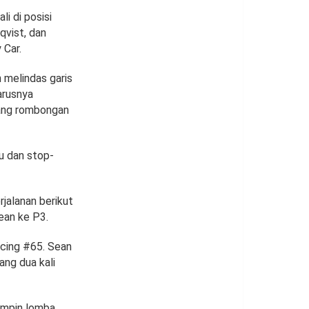
i di posisi
qvist, dan
 Car.
 melindas garis
arusnya
kang rombongan
u dan stop-
jalanan berikut
ean ke P3.
acing #65. Sean
ng dua kali
mimpin lomba