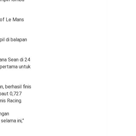
 of Le Mans
il di balapan
ana Sean di 24
 pertama untuk
 berhasil finis
paut 0,727
nis Racing.
ngan
selama ini,”