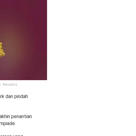
: Reuters
rk dan pindah
khiri penantian
mpiade.