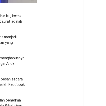
in itu, kotak
k surat adalah
at menjadi
san yang
n menghapusnya
ngin Anda
 pesan secara
 ialah Facebook
dan penerima
pada WhatsApp.