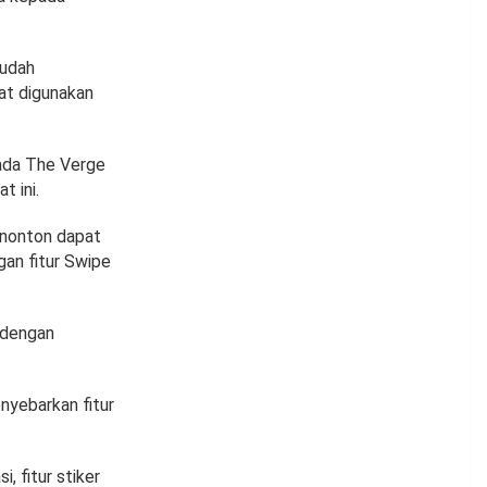
sudah
pat digunakan
ada The Verge
t ini.
enonton dapat
an fitur Swipe
 dengan
enyebarkan fitur
, fitur stiker