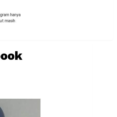
agram hanya
but masih
book