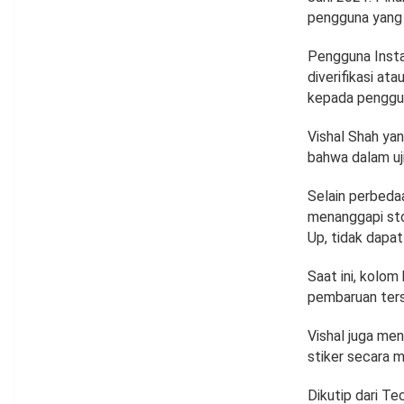
pengguna yang 
Pengguna Insta
diverifikasi ata
kepada penggun
Vishal Shah y
bahwa dalam uji
Selain perbeda
menanggapi sto
Up, tidak dapa
Saat ini, kolo
pembaruan ters
Vishal juga men
stiker secara m
Dikutip dari Tec