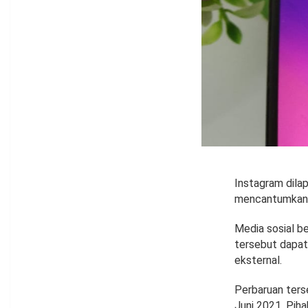
Instagram dila
mencantumkan t
Media sosial be
tersebut dapat
eksternal.
Perbaruan ters
Juni 2021. Pih