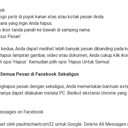
ok.
logo petir di pojok kanan atas atau kotak pesan Anda.
mana yang ingin Anda hapus.
k ikon tanda panah ke bawah di samping nama.
apus Pesan’.
 kedua, Anda dapat melihat lebih banyak pesan dibanding pada ko
hapus lampiran gambar, video atau dokumen, Anda cukup klik ikon 
ilih opsi ‘Hapus’. Kemudian pilih opsi ‘Hapus Untuk Semua’.
Semua Pesan di Facebook Sekaligus
ghapus pesan dengan sekaligus, Anda memerlukan bantuan ext
 hanya dapat dilakukan melalui PC. Berikut ekstensi chrome yang
Messages on Facebook
ibuat oleh paulmichaelcom32 untuk Google. Delete All Messages