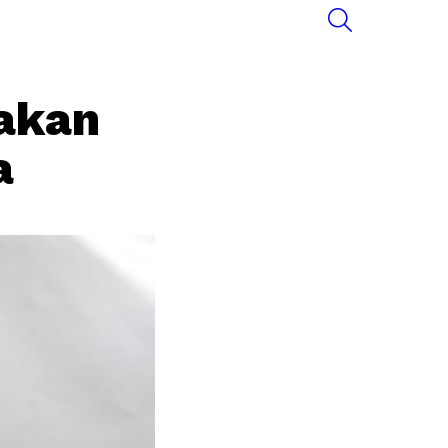
SEARCH
 akan
a