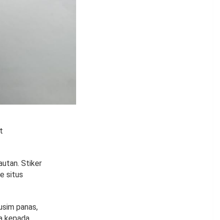
t
autan. Stiker
e situs
usim panas,
ya kepada