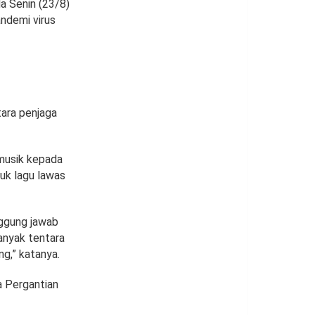
a Senin (23/8)
ndemi virus
tara penjaga
 musik kepada
suk lagu lawas
nggung jawab
anyak tentara
g,” katanya.
a Pergantian