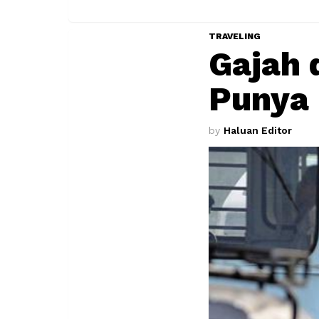
TRAVELING
Gajah 
Punya
by
Haluan Editor