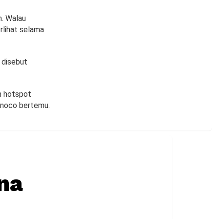
m. Walau
rlihat selama
 disebut
ah hotspot
inoco bertemu.
ana