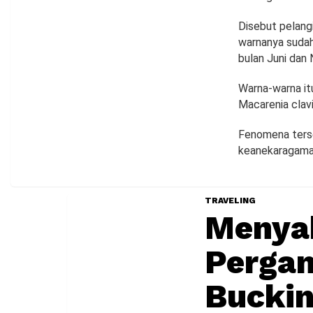
Disebut pelangi
warnanya sudah
bulan Juni dan
Warna-warna itu
Macarenia clav
Fenomena terseb
keanekaragaman
TRAVELING
Menya
Pergan
Bucki