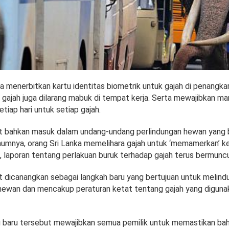
a menerbitkan kartu identitas biometrik untuk gajah di penangka
 gajah juga dilarang mabuk di tempat kerja. Serta mewajibkan ma
tiap hari untuk setiap gajah.
t bahkan masuk dalam undang-undang perlindungan hewan yang ba
umnya, orang Sri Lanka memelihara gajah untuk ‘memamerkan’ k
 laporan tentang perlakuan buruk terhadap gajah terus bermuncu
t dicanangkan sebagai langkah baru yang bertujuan untuk melind
hewan dan mencakup peraturan ketat tentang gajah yang diguna
 baru tersebut mewajibkan semua pemilik untuk memastikan b