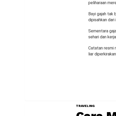
peliharaan mer
Bayi gajah tak 
dipisahkan dari
Sementara gaja
sehari dan kerj
Catatan resmi m
liar diperkiraka
TRAVELING
Cara M