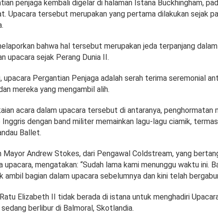
tian penjaga kembali digelar di halaman Istana Buckhingham, pad
. Upacara tersebut merupakan yang pertama dilakukan sejak pa
.
laporkan bahwa hal tersebut merupakan jeda terpanjang dalam
n upacara sejak Perang Dunia II.
i, upacara Pergantian Penjaga adalah serah terima seremonial an
dan mereka yang mengambil alih.
aian acara dalam upacara tersebut di antaranya, penghormatan
 Inggris dengan band militer memainkan lagu-lagu ciamik, terma
andau Ballet.
n Mayor Andrew Stokes, dari Pengawal Coldstream, yang berta
a upacara, mengatakan: “Sudah lama kami menunggu waktu ini. B
k ambil bagian dalam upacara sebelumnya dan kini telah bergabun
Ratu Elizabeth II tidak berada di istana untuk menghadiri Upacar
sedang berlibur di Balmoral, Skotlandia.