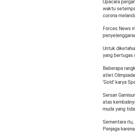
Upacara pergan
waktu setempat
corona melanda
Forces News me
penyelenggaraa
Untuk diketahu
yang bertugas 
Beberapa rangk
atlet Olimpiade
‘Gold’ karya Sp
Sersan Garnisu
atas kembaliny
muda yang tida
Sementara itu, 
Penjaga karena 