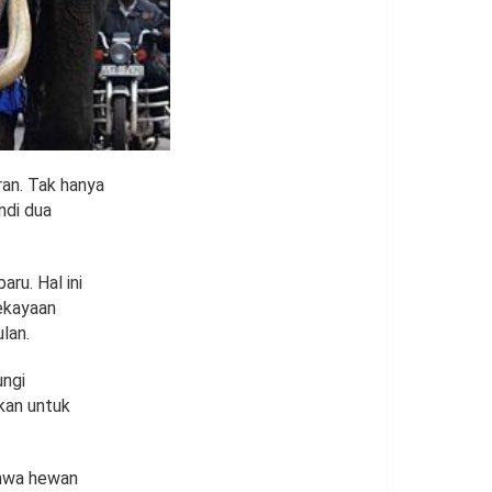
ran. Tak hanya
ndi dua
ru. Hal ini
ekayaan
lan.
ungi
kan untuk
ahwa hewan