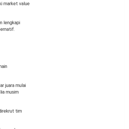
ki market value
m lengkapi
ernatif.
main
r juara mulai
lia musim
irekrut tim