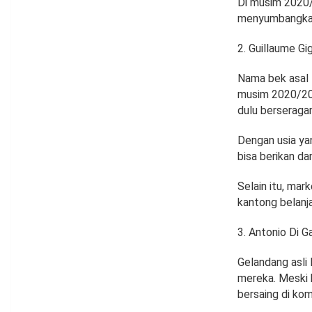
Di musim 2020/2
menyumbangkan 
Guillaume Gig
Nama bek asal P
musim 2020/2021
dulu berseragam
Dengan usia yan
bisa berikan da
Selain itu, mar
kantong belanja
Antonio Di G
Gelandang asli I
mereka. Meski 
bersaing di kom