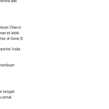
Verona dan
erkuat Chievo
an ini lebih
as di Serie B.
etisi Italia
l membuat
ini tengah
i untuk