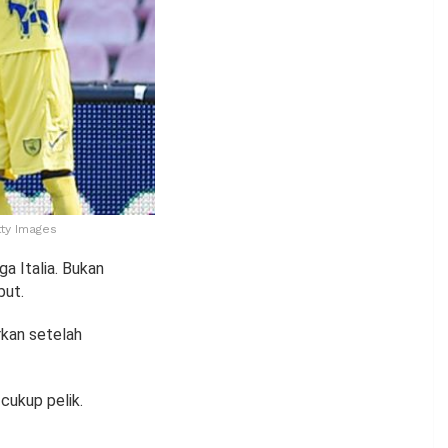
tty Images
a Italia. Bukan
but.
rkan setelah
cukup pelik.