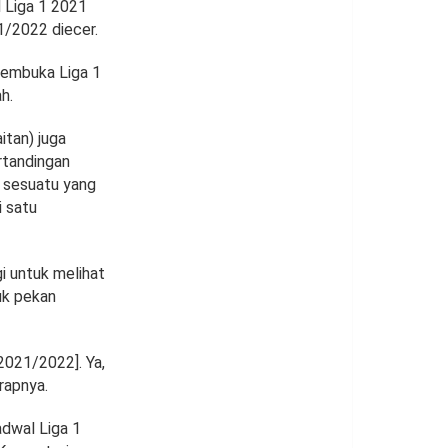
l Liga 1 2021
1/2022 diecer.
pembuka Liga 1
h.
itan) juga
rtandingan
a sesuatu yang
i satu
i untuk melihat
uk pekan
 2021/2022]. Ya,
arapnya.
adwal Liga 1