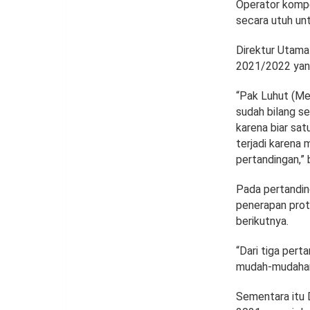
Operator kompe
secara utuh un
Direktur Utama
2021/2022 yang 
“Pak Luhut (Men
sudah bilang s
karena biar sat
terjadi karena 
pertandingan,” 
Pada pertandin
penerapan proto
berikutnya.
“Dari tiga pert
mudah-mudahan t
Sementara itu 