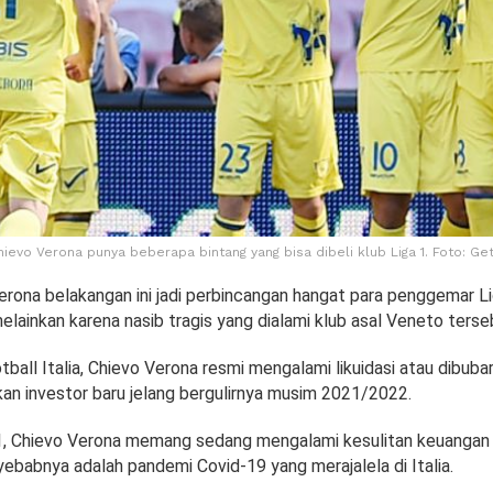
Chievo Verona punya beberapa bintang yang bisa dibeli klub Liga 1. Foto: Ge
rona belakangan ini jadi perbincangan hangat para penggemar Lig
melainkan karena nasib tragis yang dialami klub asal Veneto terse
otball Italia, Chievo Verona resmi mengalami likuidasi atau dibuba
n investor baru jelang bergulirnya musim 2021/2022.
1, Chievo Verona memang sedang mengalami kesulitan keuangan 
ebabnya adalah pandemi Covid-19 yang merajalela di Italia.