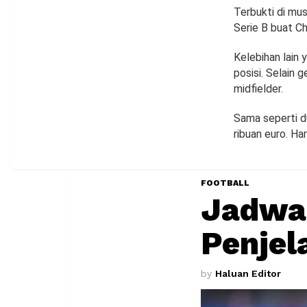
Terbukti di mus
Serie B buat C
Kelebihan lain 
posisi. Selain 
midfielder.
Sama seperti d
ribuan euro. Ha
FOOTBALL
Jadwal
Penjel
by
Haluan Editor