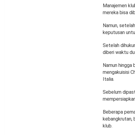
Manajemen klub
mereka bisa di
Namun, setelah
keputusan untu
Setelah dihuku
diberi waktu du
Namun hingga b
mengakuisisi Ch
Italia.
Sebelum dipast
mempersiapkan d
Beberapa pemai
kebangkrutan, 
klub.