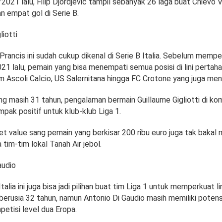
021 lalu, Filip Djordjevic tampil sebanyak 26 laga buat Chievo 
empat gol di Serie B.
liotti
rancis ini sudah cukup dikenal di Serie B Italia. Sebelum memp
 lalu, pemain yang bisa menempati semua posisi di lini pertahan
 Ascoli Calcio, US Salernitana hingga FC Crotone yang juga ment
g masih 31 tahun, pengalaman bermain Guillaume Gigliotti di komp
mpak positif untuk klub-klub Liga 1.
ket value sang pemain yang berkisar 200 ribu euro juga tak baka
 tim-tim lokal Tanah Air jebol.
audio
talia ini juga bisa jadi pilihan buat tim Liga 1 untuk memperkuat l
berusia 32 tahun, namun Antonio Di Gaudio masih memiliki potens
petisi level dua Eropa.