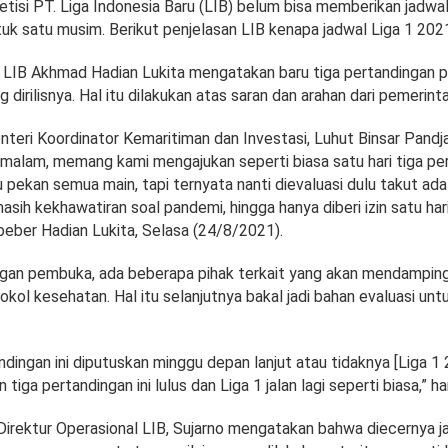
tisi PT. Liga Indonesia Baru (LIB) belum bisa memberikan jadwa
tuk satu musim. Berikut penjelasan LIB kenapa jadwal Liga 1 202
 LIB Akhmad Hadian Lukita mengatakan baru tiga pertandingan 
dirilisnya. Hal itu dilakukan atas saran dan arahan dari pemerinta
teri Koordinator Kemaritiman dan Investasi, Luhut Binsar Pandja
emalam, memang kami mengajukan seperti biasa satu hari tiga pe
u pekan semua main, tapi ternyata nanti dievaluasi dulu takut ad
masih kekhawatiran soal pandemi, hingga hanya diberi izin satu har
beber Hadian Lukita, Selasa (24/8/2021).
gan pembuka, ada beberapa pihak terkait yang akan mendamping
kol kesehatan. Hal itu selanjutnya bakal jadi bahan evaluasi unt
andingan ini diputuskan minggu depan lanjut atau tidaknya [Liga 1
iga pertandingan ini lulus dan Liga 1 jalan lagi seperti biasa,” h
Direktur Operasional LIB, Sujarno mengatakan bahwa diecernya j