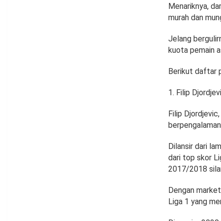
Menariknya, da
murah dan mungk
Jelang berguli
kuota pemain as
Berikut daftar 
Filip Djordjev
Filip Djordjevic
berpengalaman 
Dilansir dari l
dari top skor 
2017/2018 sila
Dengan market v
Liga 1 yang me