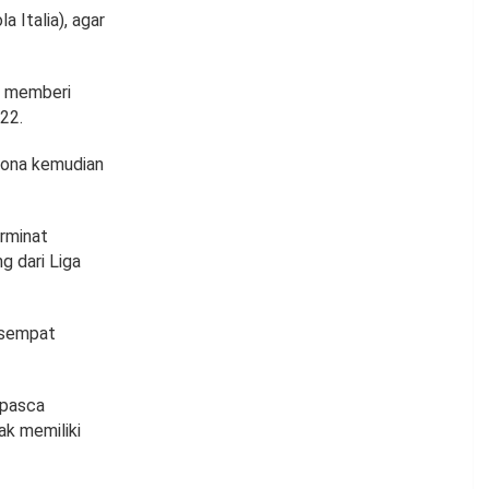
Italia), agar
GC memberi
22.
erona kemudian
erminat
g dari Liga
g sempat
 pasca
ak memiliki