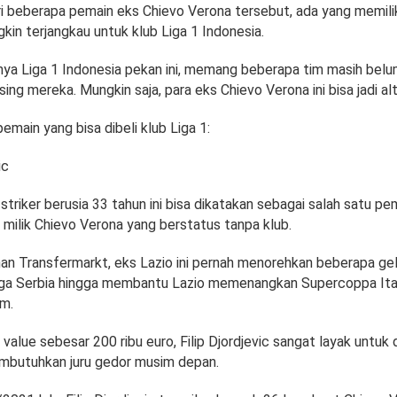
ri beberapa pemain eks Chievo Verona tersebut, ada yang memili
in terjangkau untuk klub Liga 1 Indonesia.
rnya Liga 1 Indonesia pekan ini, memang beberapa tim masih belu
ing mereka. Mungkin saja, para eks Chievo Verona ini bisa jadi alt
pemain yang bisa dibeli klub Liga 1:
ic
, striker berusia 33 tahun ini bisa dikatakan sebagai salah satu pe
milik Chievo Verona yang berstatus tanpa klub.
aman Transfermarkt, eks Lazio ini pernah menorehkan beberapa gela
Liga Serbia hingga membantu Lazio memenangkan Supercoppa Ita
m.
alue sebesar 200 ribu euro, Filip Djordjevic sangat layak untuk d
mbutuhkan juru gedor musim depan.