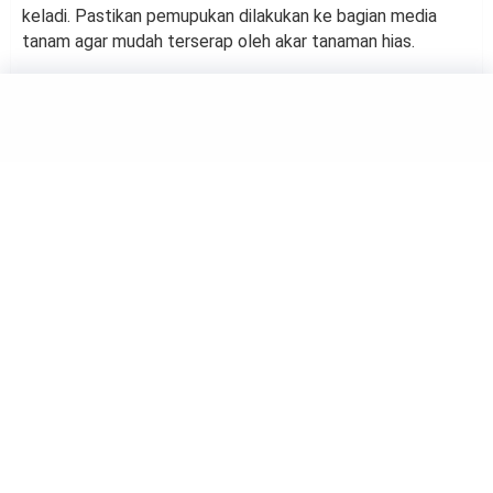
keladi. Pastikan pemupukan dilakukan ke bagian media
tanam agar mudah terserap oleh akar tanaman hias.
TRENDS
5 Kesalahan dalam Perawatan
Calathea
by
Haluan Editor