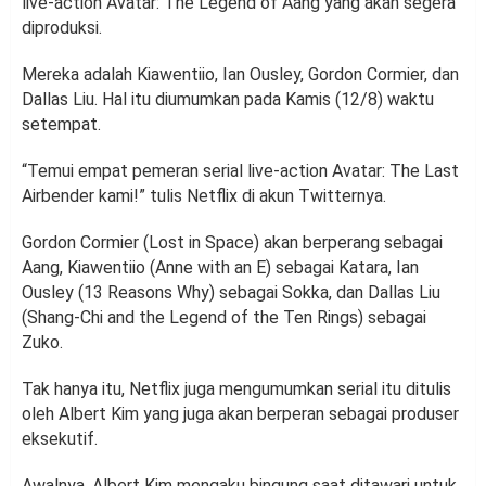
live-action Avatar: The Legend of Aang yang akan segera
diproduksi.
Mereka adalah Kiawentiio, Ian Ousley, Gordon Cormier, dan
Dallas Liu. Hal itu diumumkan pada Kamis (12/8) waktu
setempat.
“Temui empat pemeran serial live-action Avatar: The Last
Airbender kami!” tulis Netflix di akun Twitternya.
Gordon Cormier (Lost in Space) akan berperang sebagai
Aang, Kiawentiio (Anne with an E) sebagai Katara, Ian
Ousley (13 Reasons Why) sebagai Sokka, dan Dallas Liu
(Shang-Chi and the Legend of the Ten Rings) sebagai
Zuko.
Tak hanya itu, Netflix juga mengumumkan serial itu ditulis
oleh Albert Kim yang juga akan berperan sebagai produser
eksekutif.
Awalnya, Albert Kim mengaku bingung saat ditawari untuk