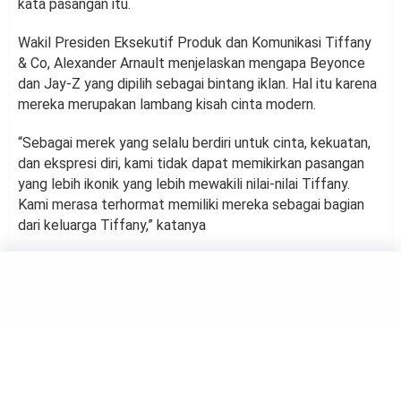
kata pasangan itu.
Wakil Presiden Eksekutif Produk dan Komunikasi Tiffany
& Co, Alexander Arnault menjelaskan mengapa Beyonce
dan Jay-Z yang dipilih sebagai bintang iklan. Hal itu karena
mereka merupakan lambang kisah cinta modern.
“Sebagai merek yang selalu berdiri untuk cinta, kekuatan,
dan ekspresi diri, kami tidak dapat memikirkan pasangan
yang lebih ikonik yang lebih mewakili nilai-nilai Tiffany.
Kami merasa terhormat memiliki mereka sebagai bagian
dari keluarga Tiffany,” katanya
HIBURAN
Jinyoung GOT7 Jadi Aktor
Drama Paling Curi Perhatian
by
Haluan Editor