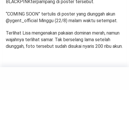
BLACKPINKterpampang di poster tersebut.
“COMING SOON” tertulis di poster yang diunggah akun
@ygent_official Minggu (22/8) malam waktu setempat.
Terlihat Lisa mengenakan pakaian dominan merah, namun
wajahnya terlihat samar. Tak berselang lama setelah
diunggah, foto tersebut sudah disukai nyaris 200 ribu akun.
MUSIC
Daniel Mardhany Keluar dari
Band DeadSquad
by
Haluan Editor