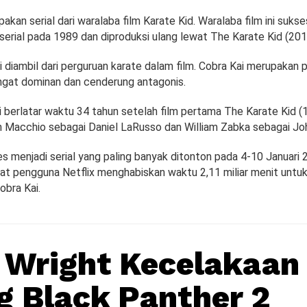
akan serial dari waralaba film Karate Kid. Waralaba film ini suks
serial pada 1989 dan diproduksi ulang lewat The Karate Kid (201
 diambil dari perguruan karate dalam film. Cobra Kai merupakan 
ngat dominan dan cenderung antagonis.
i berlatar waktu 34 tahun setelah film pertama The Karate Kid (19
ph Macchio sebagai Daniel LaRusso dan William Zabka sebagai J
s menjadi serial yang paling banyak ditonton pada 4-10 Januari 
tat pengguna Netflix menghabiskan waktu 2,11 miliar menit unt
obra Kai.
a Wright Kecelakaan
g Black Panther 2