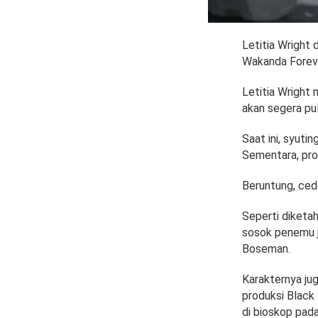
Letitia Wright 
Wakanda Foreve
Letitia Wright
akan segera pu
Saat ini, syuti
Sementara, prod
Beruntung, cede
Seperti diketah
sosok penemu j
Boseman.
Karakternya ju
produksi Black
di bioskop pada