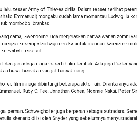
lalu, teaser Army of Thieves dirilis. Dalam teaser terlihat pe
thalie Emmanuel) mengaku sudah lama memantau Ludwig. Ia kem
ntuk membobol brankas.
yang sama, Gwendoline juga menjelaskan bahwa wabah zombi ya
t menjadi kesempatan bagi mereka untuk mencuri, karena seluruh
n ke wabah tersebut.
ut dengan adegan laga seperti baku tembak. Ada juga Dieter yan
as besar berisikan sangat banyak uang.
ofer, film ini juga dibintangi beberapa aktor lain. Di antaranya ad
 Emmanuel, Ruby O. Fee, Jonathan Cohen, Noemie Nakai, Peter S
gai pemain, Schweighofer juga berperan sebagai sutradara. Sem
enulis skenario di isi oleh Snyder yang sebelumnya menyutradara