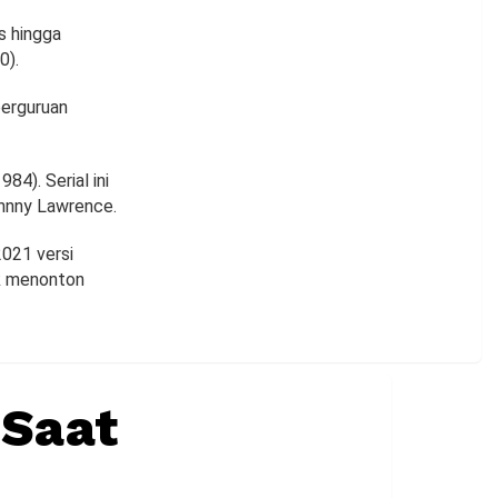
es hingga
0).
perguruan
84). Serial ini
ohnny Lawrence.
2021 versi
uk menonton
 Saat