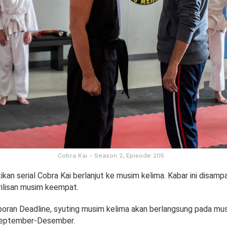
Cobra Kai - Season 2, Episode 205
kan serial Cobra Kai berlanjut ke musim kelima. Kabar ini disam
rilisan musim keempat.
poran Deadline, syuting musim kelima akan berlangsung pada mu
 September-Desember.