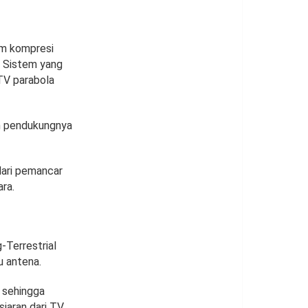
em kompresi
. Sistem yang
 TV parabola
em pendukungnya
dari pemancar
ra.
-Terrestrial
u antena.
, sehingga
aran dari TV