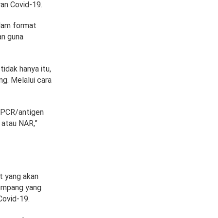
an Covid-19.
alam format
kan guna
idak hanya itu,
ng. Melalui cara
 PCR/antigen
 atau NAR,”
t yang akan
numpang yang
Covid-19.