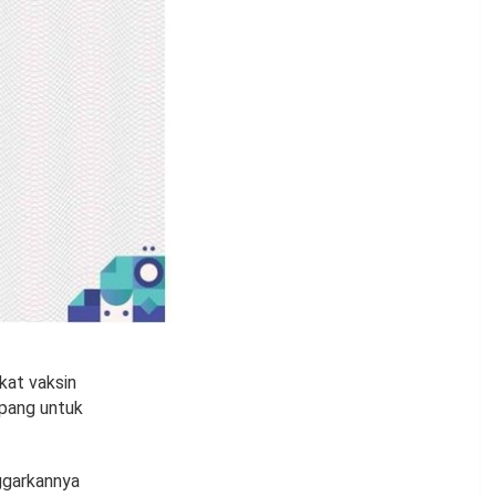
kat vaksin
pang untuk
nggarkannya