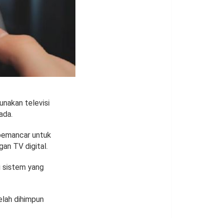
nakan televisi
ada.
 pemancar untuk
an TV digital.
i sistem yang
elah dihimpun