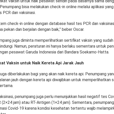
ifikat vaksin untuk naik pesawat sendiri pada dasarnya sama den
Penumpang bisa melakukan check-in online melalui aplikasi yang 
s PCR dan vaksinasi.
em check-in online dengan database hasil tes PCR dan vaksinasi 
a pekan dan berjalan dengan baik,” beber Oscar.
umpang juga diminta memperlihatkan sertifikat vaksin yang sudah 
Lindungi. Namun, peraturan ini hanya berlaku sementara untuk pe
engan pesawat Garuda Indonesia dari Bandara Soekarno-Hatta.
ikat Vaksin untuk Naik Kereta Api Jarak Jauh
juga diberlakukan bagi yang akan naik kereta api. Penumpang ya
lanan jauh dengan kereta api diwajibkan untuk memperlihatkan ser
pertama.
aksinasi, penumpang juga perlu menunjukkan hasil negatif tes Cov
(2×24 jam) atau RT-Antigen (1×24 jam). Sementara, penumpan
inasi Covid-19 karena kondisi kesehatan tertentu wajib melampir