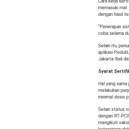
Cara kerja sert
memasuki mal. 
dengan hasil te
“Penerapan sist
coba selama du
Selain itu, pen
aplikasi Peduli
Jakarta-Bali d
Syarat Sertif
Hal yang sama 
melakukan perja
minimal dosis 
Selain status v
dengan RT-PCR 
mengikuti vaks