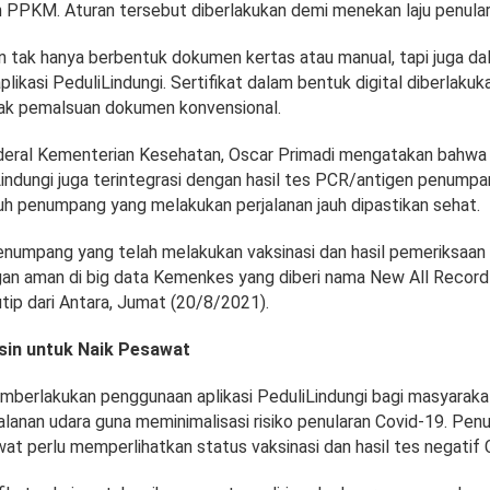
n PPKM. Aturan tersebut diberlakukan demi menekan laju penular
sin tak hanya berbentuk dokumen kertas atau manual, tapi juga d
 aplikasi PeduliLindungi. Sertifikat dalam bentuk digital diberlaku
ak pemalsuan dokumen konvensional.
deral Kementerian Kesehatan, Oscar Primadi mengatakan bahwa t
Lindungi juga terintegrasi dengan hasil tes PCR/antigen penumpa
ruh penumpang yang melakukan perjalanan jauh dipastikan sehat.
numpang yang telah melakukan vaksinasi dan hasil pemeriksaan
an aman di big data Kemenkes yang diberi nama New All Record
utip dari Antara, Jumat (20/8/2021).
ksin untuk Naik Pesawat
berlakukan penggunaan aplikasi PeduliLindungi bagi masyaraka
alanan udara guna meminimalisasi risiko penularan Covid-19. Pe
at perlu memperlihatkan status vaksinasi dan hasil tes negatif 