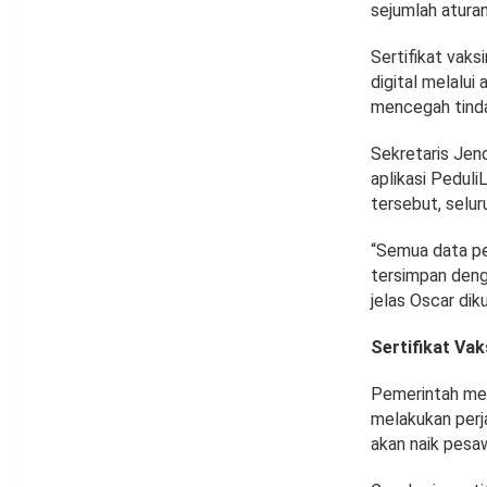
sejumlah atura
Sertifikat vak
digital melalui
mencegah tind
Sekretaris Jen
aplikasi Peduli
tersebut, selu
“Semua data pe
tersimpan deng
jelas Oscar dik
Sertifikat Va
Pemerintah mem
melakukan perj
akan naik pesaw