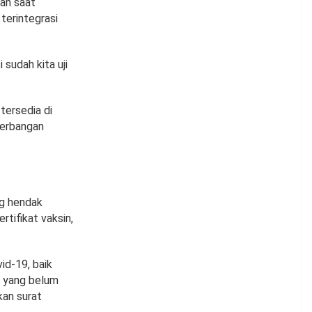
gan saat
terintegrasi
sudah kita uji
tersedia di
nerbangan
ng hendak
tifikat vaksin,
id-19, baik
g yang belum
kan surat