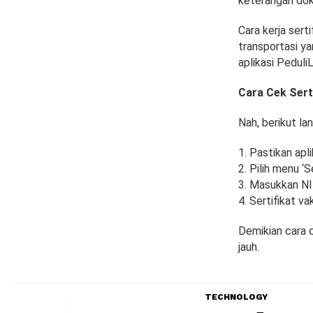
keterangan dok
Cara kerja sert
transportasi y
aplikasi PeduliL
Cara Cek Serti
Nah, berikut la
Pastikan apli
Pilih menu ‘Se
Masukkan NIK
Sertifikat v
Demikian cara c
jauh.
TECHNOLOGY