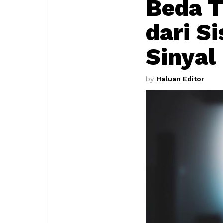
Beda T
dari S
Sinyal
by
Haluan Editor