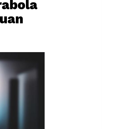
rabola
auan