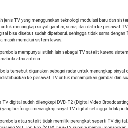
lah jenis TV yang menggunakan teknologi modulasi baru dan sist
al untuk menangkap sinyal gambar, suara, dan data ke pesawat TV
ital bisa disebut sudah diperbarui, sehingga tidak sama dengan
a masih memakai sistem lawas.
arabola mempunyai istilah lain sebagai TV satelit karena sist
rabola atau antena.
rabola tersebut digunakan sebagai radar untuk menangkap sinyal 
didistribusikan ke pesawat TV untuk menampilkan gambar dan sua
 TV digital sudah dilengkapi DVB-T2 (Digital Video Broadcasting
 yang berfungsi menangkap sinyal TV digital sehingga tidak perl
rabola atau satelit tidak memiliki perangkat seperti TV digital
emasang Set Top Box (STB) DVB-T2 supaya mampu menangkap si