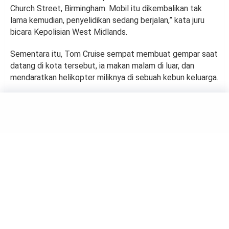
Church Street, Birmingham. Mobil itu dikembalikan tak
lama kemudian, penyelidikan sedang berjalan,” kata juru
bicara Kepolisian West Midlands.
Sementara itu, Tom Cruise sempat membuat gempar saat
datang di kota tersebut, ia makan malam di luar, dan
mendaratkan helikopter miliknya di sebuah kebun keluarga.
HIBURAN
Ed Asner, Pengisi Suara Kakek
di Film Up Tutup Usia
by
Haluan Editor