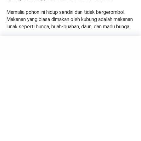
Mamalia pohon ini hidup sendiri dan tidak bergerombol.
Makanan yang biasa dimakan oleh kubung adalah makanan
lunak seperti bunga, buah-buahan, daun, dan madu bunga.
ANIMALS
Ternyata Harimau Tak
Terlihat Berwarna Oranye
Bagi Hewan
by
Haluan Editor