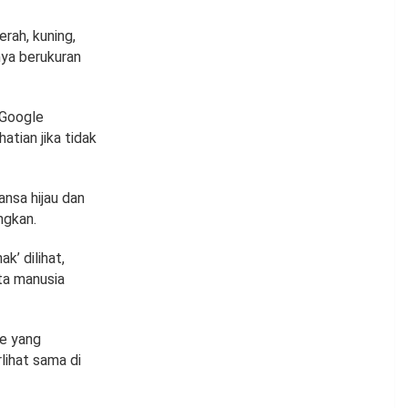
ah, kuning,
nya berukuran
 Google
tian jika tidak
nsa hijau dan
ngkan.
k’ dilihat,
ta manusia
e yang
lihat sama di