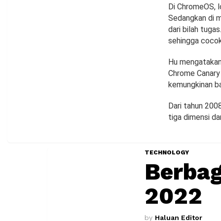
Di ChromeOS, lo
Sedangkan di m
dari bilah tuga
sehingga cocok
Hu mengatakan 
Chrome Canary 
kemungkinan ba
Dari tahun 200
tiga dimensi d
TECHNOLOGY
Berbag
2022
by
Haluan Editor