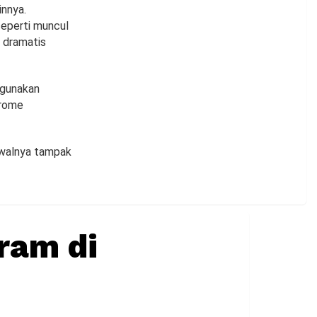
innya.
eperti muncul
h dramatis
ggunakan
hrome
awalnya tampak
ram di