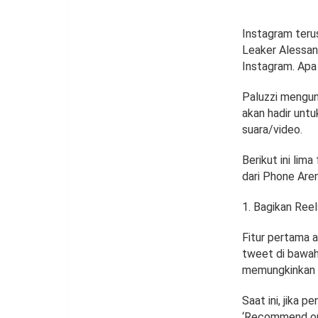
Instagram teru
Leaker Alessan
Instagram. Apa 
Paluzzi mengung
akan hadir untu
suara/video.
Berikut ini lima
dari Phone Are
Bagikan Ree
Fitur pertama 
tweet di bawah 
memungkinkan 
Saat ini, jika
‘Recommend on F