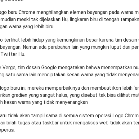
go baru Chrome menghilangkan elemen bayangan pada warna mer
emudian meski tak dijelaskan Hu, lingkaran biru di tengah tampak
gan warna yang lebih biru.
o terlihat lebih hidup yang kemungkinan besar karena tim desain
ayangan. Namun ada perubahan lain yang mungkin luput dari perha
Twitter Hu.
The Verge, tim desain Google mengatakan bahwa menempatkan nua
ng satu sama lain menciptakan kesan warna yang tidak menyena
ogo baru ini, mereka memperbaikinya dan membuat ikon lebih ‘ena
kan gradien yang sangat halus, yang disebut tak bisa dilihat ma
h kesan warna yang tidak menyenangkan
ru tidak akan tampil sama di semua sistem operasi Logo Chrom
ari bilah tugas atau taskbar untuk mengakses web tidak akan ter
perasi.