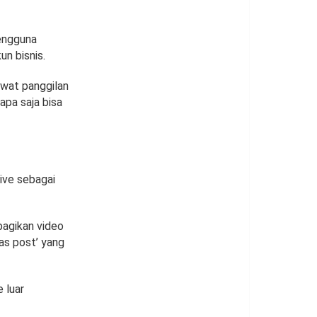
pengguna
n bisnis.
ewat panggilan
apa saja bisa
ive sebagai
bagikan video
 as post’ yang
 luar