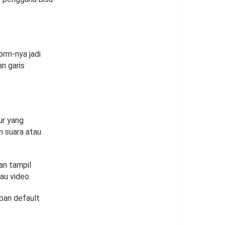
orm-nya jadi
n garis
ur yang
n suara atau
an tampil
au video.
ban default