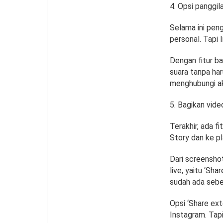
Opsi panggil
Selama ini pen
personal. Tapi
Dengan fitur ba
suara tanpa har
menghubungi ak
Bagikan video
Terakhir, ada 
Story dan ke pl
Dari screenshot
live, yaitu ‘Sha
sudah ada seb
Opsi ‘Share ex
Instagram. Tapi 