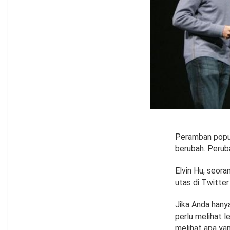
Peramban popul
berubah. Peruba
Elvin Hu, seor
utas di Twitter
Jika Anda hanya
perlu melihat 
melihat apa ya