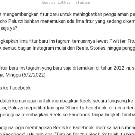
Ilustrasi aplikasi Instagram
s mengembangkan fitur baru untuk meningkatkan pengalaman p
dro Paluzzi bahkan menemukan ada lima fitur yang sedang dike
saja ya?
kapkan lima fitur baru Instagram temuannya lewat Twitter. Fitur-
k semua bagian Instagram mulai dari Reels, Stories, hingga pangg
 fitur baru Instagram yang baru saja ditemukan di tahun 2022 ini, s
na, Minggu (6/2/2022).
ls ke Facebook
adalah kemampuan untuk membagikan Reels secara langsung ke 
ini, Paluzzi meperlihatkan opsi ‘Share to Facebook’ di menu Ree
pengguna membagikan Reels ke Facebook tanpa langkah tamba
 pengguna ingin membagikan Reels ke Facebook, mereka harus men
acebook’, lalu pilih opsi ‘Turn on for this Reel’. Setelah itu ba