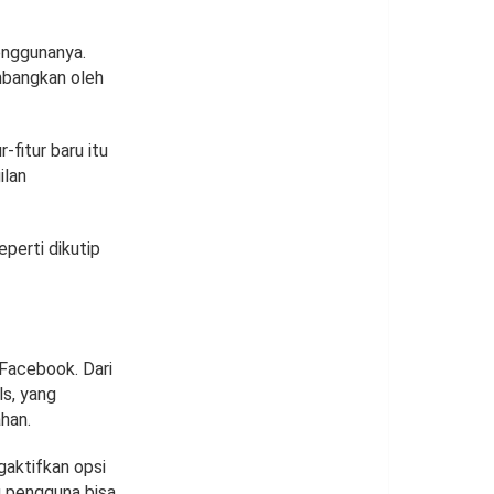
enggunanya.
mbangkan oleh
fitur baru itu
ilan
eperti dikutip
Facebook. Dari
ls, yang
han.
gaktifkan opsi
ru pengguna bisa