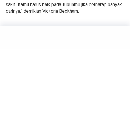
sakit. Kamu harus baik pada tubuhmu jika berharap banyak
darinya,” demikian Victoria Beckham.
HIBURAN
Gigi Hadid Tak Memaksa Anak
Ikuti Jejaknya jadi Model
by
Haluan Editor