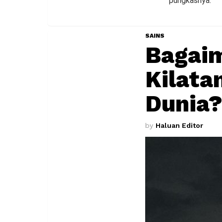
pungkasnya.
SAINS
Bagaim
Kilata
Dunia
by
Haluan Editor