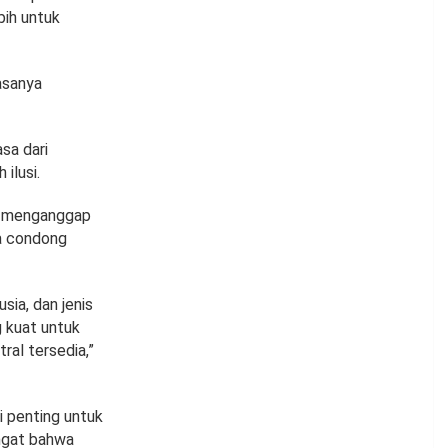
ih untuk
asanya
asa dari
ilusi.
g menganggap
ga condong
sia, dan jenis
 kuat untuk
tral tersedia,”
si penting untuk
ngat bahwa