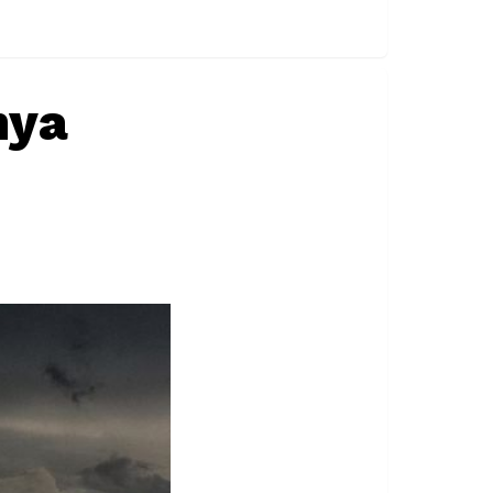
nya
i