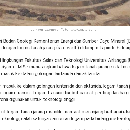
Lumpur Lapindo. Foto: www.bpls.go.id
ari Badan Geologi Kementerian Energi dan Sumber Daya Mineral 
ungan logam tanah jarang (rare earth) di lumpur Lapindo Sidoarj
 lingkungan Fakultas Sains dan Teknologi Universitas Airlangga (U
priyanto, M.Sc menerangkan bahwa logam tanah jarang di dalam 
k masuk ke dalam golongan lantanida dan aktanida.
n masuk ke dalam golongan lantanida dan aktanida, logam tanah j
 logam transisi. Logam transisi disebut sangat penting dan harg
rena digunakan untuk teknologi tinggi.
t logam tanah jarang memiliki manfaat menunjang berbagai el
eknologi, salah satunya campuran logam pada bidang meterolog