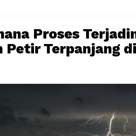
ana Proses Terjadi
n Petir Terpanjang d
?