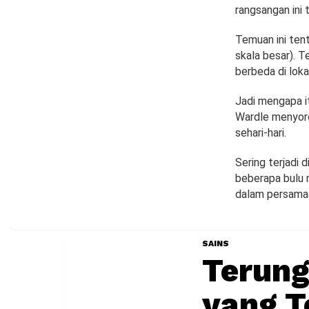
rangsangan ini t
Temuan ini ten
skala besar). T
berbeda di loka
Jadi mengapa i
Wardle menyoro
sehari-hari.
Sering terjadi 
beberapa bulu m
dalam persama
SAINS
Terun
yang T