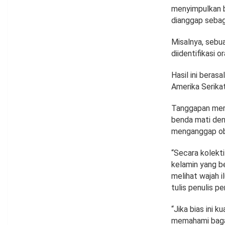
menyimpulkan b
dianggap sebag
Misalnya, seb
diidentifikasi o
Hasil ini beras
Amerika Serikat,
Tanggapan mere
benda mati den
menganggap obje
“Secara kolekti
kelamin yang b
melihat wajah i
tulis penulis pe
“Jika bias ini 
memahami bagai