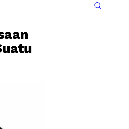
SEARCH
asaan
Suatu