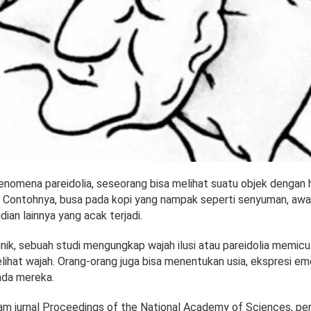
fenomena pareidolia, seseorang bisa melihat suatu objek dengan h
 Contohnya, busa pada kopi yang nampak seperti senyuman, awa
adian lainnya yang acak terjadi.
nik, sebuah studi mengungkap wajah ilusi atau pareidolia memicu
lihat wajah. Orang-orang juga bisa menentukan usia, ekspresi em
ada mereka.
am jurnal Proceedings of the National Academy of Sciences, penu