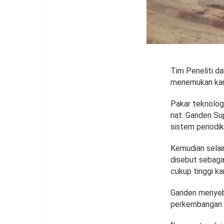
Tim Peneliti d
menemukan kand
Pakar teknologi
nat. Ganden Su
sistem periodi
Kemudian selai
disebut sebagai
cukup tinggi ka
Ganden menyebu
perkembangan t