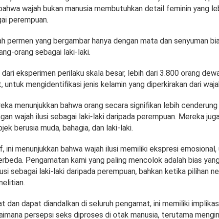
ahwa wajah bukan manusia membutuhkan detail feminin yang leb
ai perempuan.
uah permen yang bergambar hanya dengan mata dan senyuman bi
rang-orang sebagai laki-laki.
al dari eksperimen perilaku skala besar, lebih dari 3.800 orang dew
 untuk mengidentifikasi jenis kelamin yang diperkirakan dari wajah 
ka menunjukkan bahwa orang secara signifikan lebih cenderun
gan wajah ilusi sebagai laki-laki daripada perempuan. Mereka ju
k berusia muda, bahagia, dan laki-laki.
f, ini menunjukkan bahwa wajah ilusi memiliki ekspresi emosional, u
erbeda. Pengamatan kami yang paling mencolok adalah bias yang
lusi sebagai laki-laki daripada perempuan, bahkan ketika pilihan ne
nelitian.
kuat dan dapat diandalkan di seluruh pengamat, ini memiliki implika
mana persepsi seks diproses di otak manusia, terutama mengi