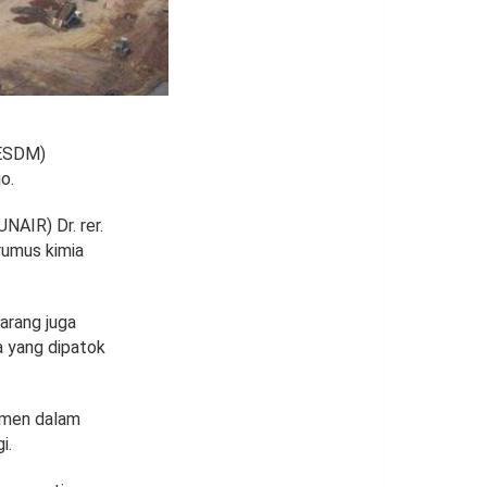
(ESDM)
o.
NAIR) Dr. rer.
rumus kimia
arang juga
a yang dipatok
emen dalam
i.