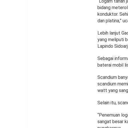
“Logam tanah j
bidang meterol
konduktor. Seh
dan platina,” 
Lebih lanjut Ga
yang meliputi 
Lapindo Sidoarj
Sebagai inform
baterai mobil li
Scandium banya
scandium memil
watt yang sanga
Selain itu, sc
“Penemuan loga
sangat besar ka