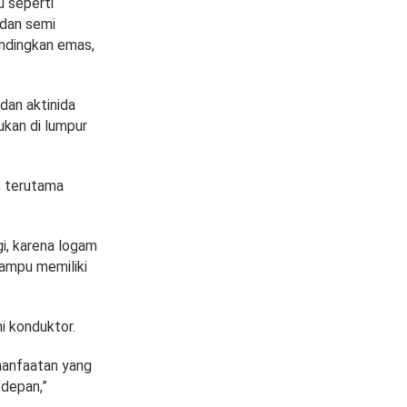
u seperti
 dan semi
andingkan emas,
dan aktinida
ukan di lumpur
, terutama
i, karena logam
lampu memiliki
i konduktor.
manfaatan yang
 depan,”