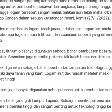
arang ini sangat penting kaitannya pada beberapa bidang tertent
ogi untuk pembuatan pesawat luar angkasa, lampu energi tinggi,
ingga logam tersebut sangat mahal, bahkan jauh lebih mahal dib
ucap Ganden dalam sebuah keterangan resmi, Kamis (27/1/2022).
den menjelaskan logam tanah jarang adalah jenis logam lantanida 
beberapa logam, seperti lithium dan scandium seperti yang ditem
o.
asi, lithium biasanya digunakan sebagai bahan pembuatan baterai
strik. Scandium juga memiliki potensi tak kalah besar dari lithium.
k digunakan sebagai bahan pembuatan lampu berteknologi tingg
iki daya tahan yang kuat. Logam ini tidak mudah meleleh meski 
t tinggi.
andium juga banyak digunakan sebagai bahan untuk pembuatan sem
m tanah jarang di Lumpur Lapindo Sidoarjo memiliki potensi pe
rena bernilai tinggi dan sangat penting untuk teknologi tinggi ke