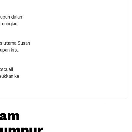
laupun dalam
s mungkin
lis utama Susan
upan kita
kecuali
asukkan ke
gam
Lumpur