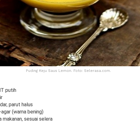
Puding Keju Saus Lemon. Foto: Selerasa.com.
T putih
ir
dar, parut halus
-agar (warna bening)
a makanan, sesuai selera