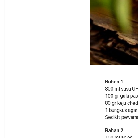
Bahan 1:
800 ml susu UH
100 gr gula pas
80 gr keju ched
1 bungkus agar
Sedikit pewarn
Bahan 2:
100 ml air es