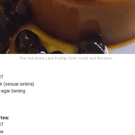
Thai tea Boba Lava Puding. Foto: Cook and Recipes.
HT
r (sesuai selera)
-agar bening
 tea:
HT
na