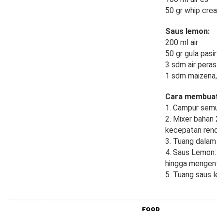
50 gr whip cre
Saus lemon:
200 ml air
50 gr gula pasir
3 sdm air pera
1 sdm maizena, 
Cara membuat
1. Campur semu
2. Mixer bahan 
kecepatan rend
3. Tuang dalam 
4. Saus Lemon: 
hingga mengent
5. Tuang saus l
FOOD