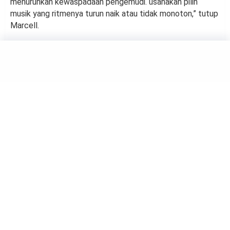
menurunkan kewaspadaan pengemudi. usahakan pilih
musik yang ritmenya turun naik atau tidak monoton,” tutup
Marcell.
OTOMOTIF
Mengetahui Teknologi
Canggih yang Bisa Deteksi
Truk Over Load
by
Haluan Editor