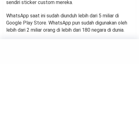
sendiri sticker custom mereka.
WhatsApp saat ini sudah diunduh lebih dari 5 miliar di
Google Play Store. WhatsApp pun sudah digunakan oleh
lebih dari 2 miliar orang di lebih dari 180 negara di dunia.
TECHNOLOGY
Facebook dan Instagram Bisa
Dihentikan di Eropa, Ketahui
Sebabnya
by
Haluan Editor