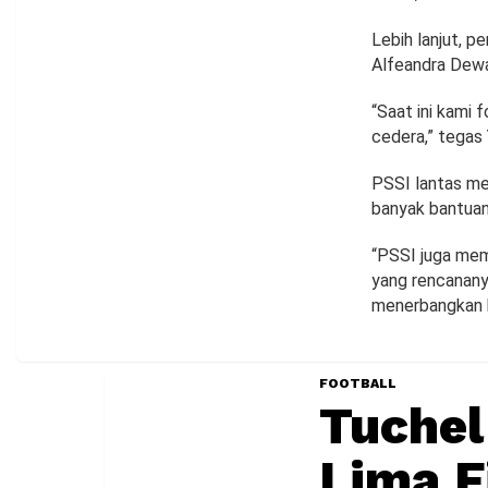
Lebih lanjut, p
Alfeandra Dewa
“Saat ini kami
cedera,” tegas
PSSI lantas m
banyak bantuan
“PSSI juga mem
yang rencanan
menerbangkan k
FOOTBALL
Tuchel
Lima F