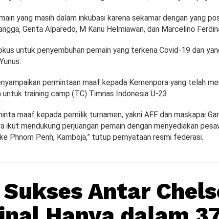
emain yang masih dalam inkubasi karena sekamar dengan yang posi
ngga, Genta Alparedo, M Kanu Helmiawan, dan Marcelino Ferdin
 fokus untuk penyembuhan pemain yang terkena Covid-19 dan ya
 Yunus.
enyampaikan permintaan maaf kepada Kemenpora yang telah me
 untuk training camp (TC) Timnas Indonesia U-23.
inta maaf kepada pemilik turnamen, yakni AFF dan maskapai Gar
ya ikut mendukung perjuangan pemain dengan menyediakan pesa
e Phnom Penh, Kamboja,” tutup pernyataan resmi federasi.
 Sukses Antar Chels
inal Hanya dalam 37