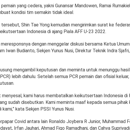
a pemain yang cedera, yakni Gunansar Mandowen, Ramai Rumakiek
buat kondisi tim semakin tidak ideal.
i tersebut, Shin Tae Yong kemudian mengirimkan surat ke federa
ikutsertaan Indonesia di ajang Piala AFF U-23 2022.
 meresponsnya dengan menggelar diskusi bersama Ketua Umu
m Iwan Budianto, Sekjen Yunus Nusi, Direktur Teknik Indra Sjafri,
gusung mengambil keputusan dan meminta untuk menunggu hasi
(PCR) lebih dahulu. Setelah semua PCR pemain dan ofisial keluar
utusan.
 menyesal, kami harus membatalkan keikutsertaan Indonesia di 
yang sudah disebutkan. Kami meminta maaf kepada semua pihak k
ali kami,” kata Sekjen PSSI Yunus Nusi.
rpapar Covid antara lain Ronaldo Joybera R Junior, Muhammad Fer
Hidayat, Irfan Jauhari, Ahmad Figo Ramadhani, dan Cahya Supriyadi