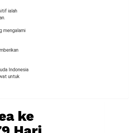
tif ialah
an.
ng mengalami
mberikan
uda Indonesia
wat untuk
ea ke
9 Hari