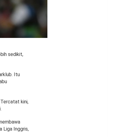
ih sedikit,
rklub. Itu
Rabu
Tercatat kini,
.
n membawa
a Liga Inggris,