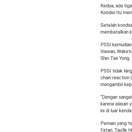
Kedua, ada tig
Kondisi itu mem
Setelah kondis
membatalkan ke
PSSI kemudian
Iriawan, Waketu
Shin Tae Yong.
PSSI tidak lan
chain reaction 
mengambil kep
“Dengan sangat
karena alasan 
ini di luar kend
Pemain yang te
Fatari, Taufik 