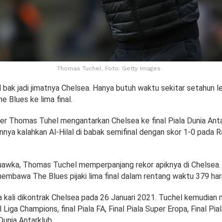
Thomas Tuchel. Foto: Getty Images
ak jadi jimatnya Chelsea. Hanya butuh waktu sekitar setahun leb
 Blues ke lima final.
er Thomas Tuhel mengantarkan Chelsea ke final Piala Dunia Anta
nnya kalahkan Al-Hilal di babak semifinal dengan skor 1-0 pada 
quawka, Thomas Tuchel memperpanjang rekor apiknya di Chelsea. 
embawa The Blues pijaki lima final dalam rentang waktu 379 hari
 kali dikontrak Chelsea pada 26 Januari 2021. Tuchel kemudia
 Liga Champions, final Piala FA, Final Piala Super Eropa, Final Pial
 Dunia Antarklub.