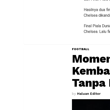
Hasilnya dua fi
Chelsea dikand
Final Piala Dun
Chelsea. Lalu f
FOOTBALL
Momen 
Kembal
Tanpa 
by
Haluan Editor