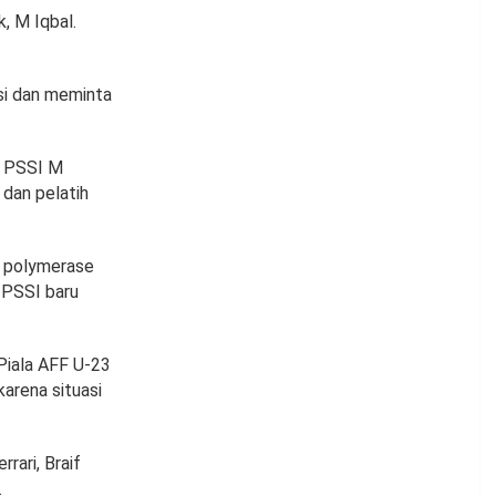
, M Iqbal.
si dan meminta
m PSSI M
 dan pelatih
l polymerase
, PSSI baru
Piala AFF U-23
arena situasi
rari, Braif
.