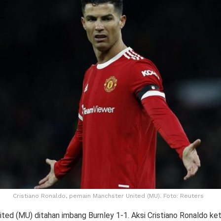
Cristiano Ronaldo, pemain Manchster United (MU). Foto: Reuters
ed (MU) ditahan imbang Burnley 1-1. Aksi Cristiano Ronaldo keti