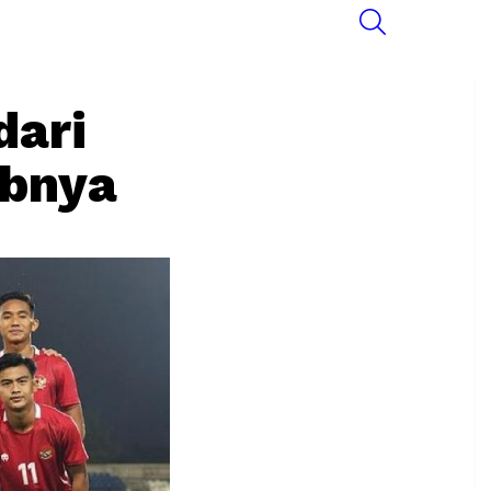
SEARCH
dari
abnya