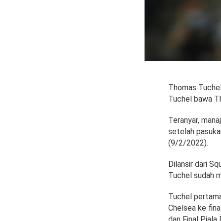
Thomas Tuchel b
Tuchel bawa The
Teranyar, manaj
setelah pasuka
(9/2/2022).
Dilansir dari S
Tuchel sudah m
Tuchel pertama
Chelsea ke final
dan Final Piala