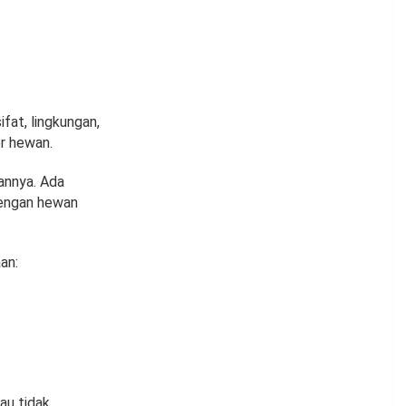
at, lingkungan,
r hewan.
annya. Ada
dengan hewan
an:
au tidak,