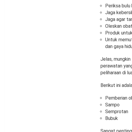
Periksa bulu
Jaga kebersi
Jaga agar ta
Oleskan obat
Produk untuk
Untuk memutu
dan gaya hid
Jelas, mungkin
perawatan yang
peliharaan di lu
Berikut ini ad
Pemberian o
Sampo
Semprotan
Bubuk
Sangat penting 