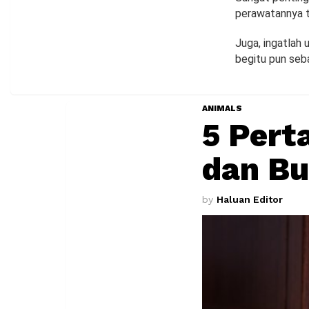
perawatannya ti
Juga, ingatlah
begitu pun seba
ANIMALS
5 Pert
dan B
by
Haluan Editor