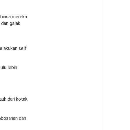
k biasa mereka
 dan galak.
elakukan self
ulu lebih
auh dari kotak
ebosanan dan