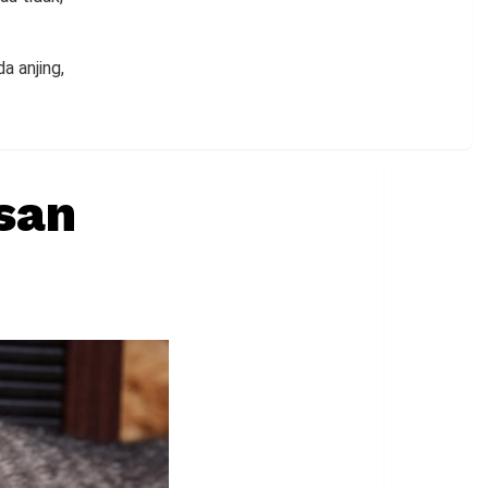
a anjing,
san