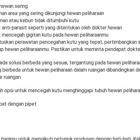
 hewan sering
han area yang sering dikunjungi hewan peliharaan
man atau kebun tidak ditumbuhi kutu
 anti-parasit seperti yang ditentukan oleh dokter hewan
 mencegah gigitan kutu pada hewan peliharaanmu
skan perawatan pencegahan kutu yang tepat, pertimbangkan sif
up hewan peliharaanmu. Pastikan untuk meminta pendapat dokte
 ada solusi berbeda yang sesuai, tergantung pada hewan pelihara
 berbeda untuk hewan peliharaan dalam ruangan dibandingkan 
ar ruangan.
alah opsi untuk mencegah kutu menghinggapi tubuh hewan pelihara
bat dengan pipet
bagimu untuk mengikuti petunjuk produsen dengan hati-hati. Kal