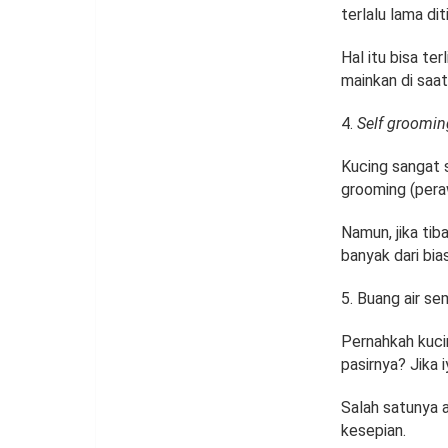
terlalu lama dit
Hal itu bisa te
mainkan di saat
Self groomin
Kucing sangat 
grooming (peraw
Namun, jika ti
banyak dari bi
Buang air s
Pernahkah kucin
pasirnya? Jika
Salah satunya 
kesepian.