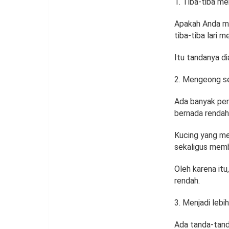
Tiba-tiba me
Apakah Anda men
tiba-tiba lari
Itu tandanya d
Mengeong se
Ada banyak pen
bernada rendah
Kucing yang me
sekaligus mem
Oleh karena it
rendah.
Menjadi lebi
Ada tanda-tand