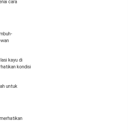
enai cara
umbuh-
hewan
asi kayu di
rhatikan kondisi
ah untuk
emerhatikan