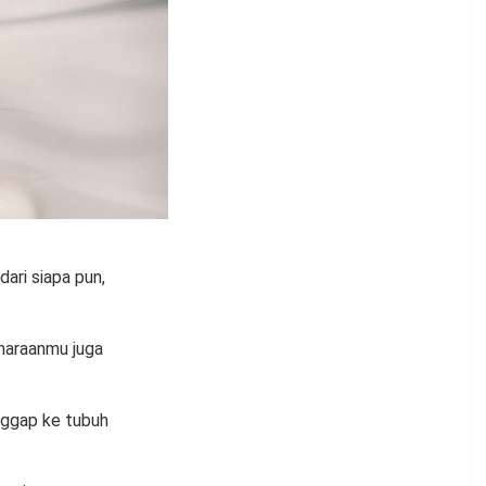
ari siapa pun,
iharaanmu juga
nggap ke tubuh