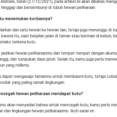
y Animals, Senin (27/12/2021), pada artikel ini akan dibahas meng
hinggap dan bersembunyi di tubuh hewan peliharaan.
tu menemukan korbannya?
larkan dari satu hewan ke hewan lain, tetapi juga menunggu di t
karena itu, saat berjalan-jalan di taman atau bermain di kebun, 
risiko terkena kutu.
 jauhkan hewan peliharaanmu dari tempat-tempat dengan akumul
inggi, dan tumpukan daun jatuh. Selain itu, kamu juga perlu meme
un yang milikmu.
mu dapat mengasapi tamanmu untuk membasmi kutu, tetapi cobal
oduk yang paling ramah lingkungan.
ncegah hewan peliharaan mendapat kutu?
, kamu akan menyadari bahwa untuk mencegah kutu, kamu perlu m
n dan lingkungan hewan peliharaanmu. Ikuti saran ini: