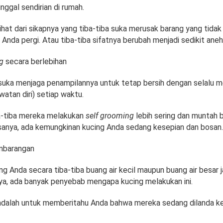
inggal sendirian di rumah.
rlihat dari sikapnya yang tiba-tiba suka merusak barang yang tida
 Anda pergi. Atau tiba-tiba sifatnya berubah menjadi sedikit aneh
g
secara berlebihan
suka menjaga penampilannya untuk tetap bersih dengan selalu m
atan diri) setiap waktu.
ba-tiba mereka melakukan
self grooming
lebih sering dan muntah b
asanya, ada kemungkinan kucing Anda sedang kesepian dan bosan.
embarangan
g Anda secara tiba-tiba buang air kecil maupun buang air besar j
 iya, ada banyak penyebab mengapa kucing melakukan ini.
adalah untuk memberitahu Anda bahwa mereka sedang dilanda k