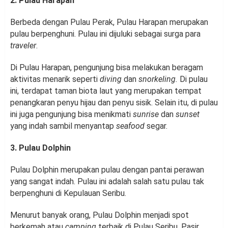
2. Pulau Harapan
Berbeda dengan Pulau Perak, Pulau Harapan merupakan
pulau berpenghuni. Pulau ini dijuluki sebagai surga para
traveler
.
Di Pulau Harapan, pengunjung bisa melakukan beragam
aktivitas menarik seperti
diving
dan
snorkeling.
Di pulau
ini, terdapat taman biota laut yang merupakan tempat
penangkaran penyu hijau dan penyu sisik. Selain itu, di pulau
ini juga pengunjung bisa menikmati
sunrise
dan
sunset
yang indah sambil menyantap
seafood
segar.
3. Pulau Dolphin
Pulau Dolphin merupakan pulau dengan pantai perawan
yang sangat indah. Pulau ini adalah salah satu pulau tak
berpenghuni di Kepulauan Seribu.
Menurut banyak orang, Pulau Dolphin menjadi spot
berkemah atau
camping
terbaik di Pulau Seribu. Pasir