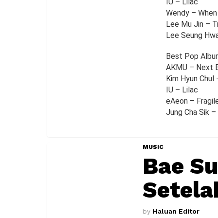
IU – Lilac
Wendy – When 
Lee Mu Jin – Tr
Lee Seung Hwa
Best Pop Albu
AKMU – Next 
Kim Hyun Chul 
IU – Lilac
eAeon – Fragil
Jung Cha Sik – 
MUSIC
Bae Su
Setela
by
Haluan Editor