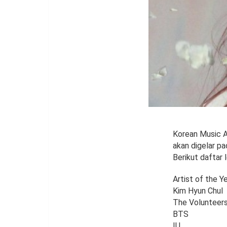
Korean Music A
akan digelar p
Berikut daftar 
Artist of the Y
Kim Hyun Chul
The Volunteer
BTS
IU