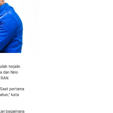
ah terjalin
ta dan Nino
 RAN.
 “Saat pertama
ahun,” kata
kan bagaimana