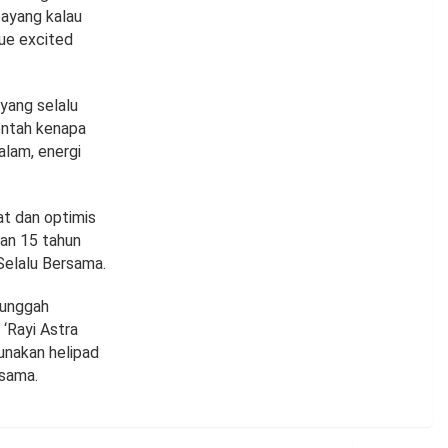
bayang kalau
gue excited
yang selalu
 entah kenapa
alam, energi
t dan optimis
an 15 tahun
 Selalu Bersama.
gunggah
‘Rayi Astra
unakan helipad
rsama.