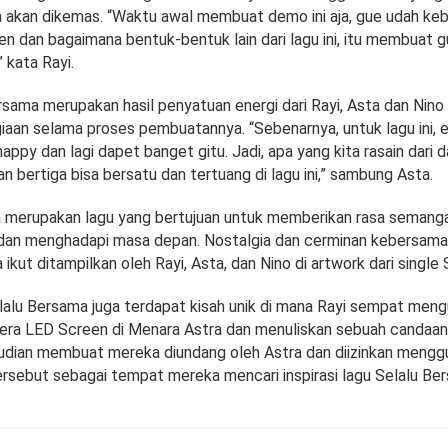
nya akan dikemas. “Waktu awal membuat demo ini aja, gue udah ke
eren dan bagaimana bentuk-bentuk lain dari lagu ini, itu membuat 
” kata Rayi.
sama merupakan hasil penyatuan energi dari Rayi, Asta dan Nino 
giaan selama proses pembuatannya. “Sebenarnya, untuk lagu ini,
happy dan lagi dapet banget gitu. Jadi, apa yang kita rasain dari d
an bertiga bisa bersatu dan tertuang di lagu ini,” sambung Asta.
 merupakan lagu yang bertujuan untuk memberikan rasa semanga
dan menghadapi masa depan. Nostalgia dan cerminan kebersama
a ikut ditampilkan oleh Rayi, Asta, dan Nino di artwork dari single
Selalu Bersama juga terdapat kisah unik di mana Rayi sempat men
ra LED Screen di Menara Astra dan menuliskan sebuah candaan 
udian membuat mereka diundang oleh Astra dan diizinkan mengg
rsebut sebagai tempat mereka mencari inspirasi lagu Selalu Be