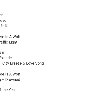
ar
Level
ft IU
re Is A Wolf
affic Light
ear
Episode
– City Breeze & Love Song
re Is A Wolf
g – Drowned
f the Year