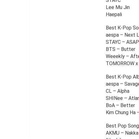
STAYC
Lee Mu Jin
Haepali
Best K-Pop So
aespa – Next 
STAYC – ASAP
BTS – Butter
Weeekly – Aft
TOMORROW x T
Best K-Pop Al
aespa – Savag
CL – Alpha
SHINee – Atlan
BoA – Better
Kim Chung Ha 
Best Pop Song
AKMU – Nakka 