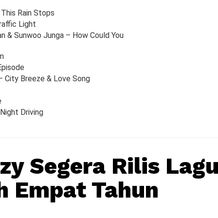
This Rain Stops
affic Light
n & Sunwoo Junga – How Could You
m
Episode
– City Breeze & Love Song
e
Night Driving
zy Segera Rilis Lag
h Empat Tahun