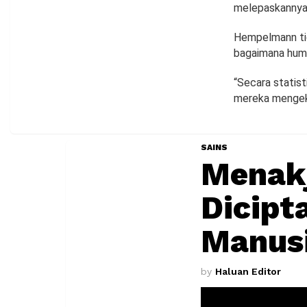
melepaskannya,
Hempelmann tid
bagaimana humo
“Secara statisti
mereka mengeks
SAINS
Menakj
Dicipt
Manus
by
Haluan Editor