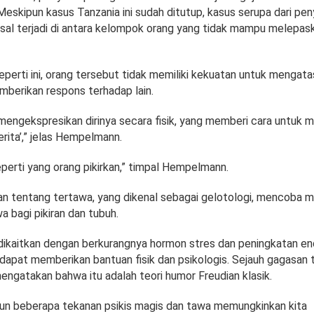
Meskipun kasus Tanzania ini sudah ditutup, kasus serupa dari pen
al terjadi di antara kelompok orang yang tidak mampu melepaska
eperti ini, orang tersebut tidak memiliki kekuatan untuk mengata
mberikan respons terhadap lain.
mengekspresikan dirinya secara fisik, yang memberi cara untuk 
erita’,” jelas Hempelmann.
 seperti yang orang pikirkan,” timpal Hempelmann.
ian tentang tertawa, yang dikenal sebagai gelotologi, mencoba 
 bagi pikiran dan tubuh.
dikaitkan dengan berkurangnya hormon stres dan peningkatan end
 dapat memberikan bantuan fisik dan psikologis. Sejauh gagasan te
gatakan bahwa itu adalah teori humor Freudian klasik.
n beberapa tekanan psikis magis dan tawa memungkinkan kita