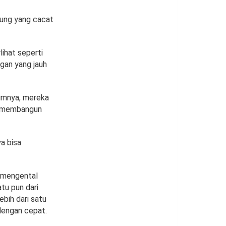
tung yang cacat
ihat seperti
gan yang jauh
lumnya, mereka
k membangun
ya bisa
 mengental
tu pun dari
ebih dari satu
dengan cepat.