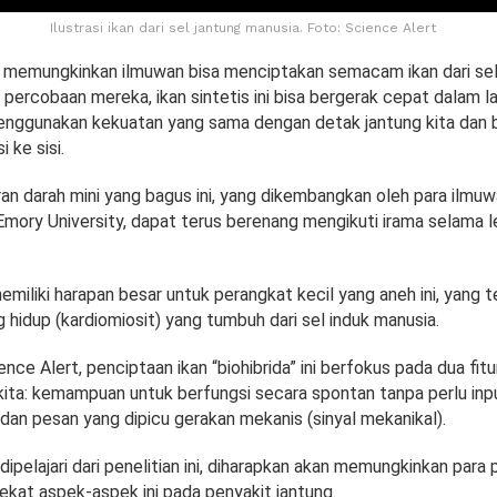
Ilustrasi ikan dari sel jantung manusia. Foto: Science Alert
 memungkinkan ilmuwan bisa menciptakan semacam ikan dari sel
percobaan mereka, ikan sintetis ini bisa bergerak cepat dalam l
enggunakan kekuatan yang sama dengan detak jantung kita dan 
i ke sisi.
an darah mini yang bagus ini, yang dikembangkan oleh para ilmuw
Emory University, dapat terus berenang mengikuti irama selama l
iliki harapan besar untuk perangkat kecil yang aneh ini, yang ter
g hidup (kardiomiosit) yang tumbuh dari sel induk manusia.
ience Alert, penciptaan ikan “biohibrida” ini berfokus pada dua fit
kita: kemampuan untuk berfungsi secara spontan tanpa perlu inp
 dan pesan yang dipicu gerakan mekanis (sinyal mekanikal).
pelajari dari penelitian ini, diharapkan akan memungkinkan para p
dekat aspek-aspek ini pada penyakit jantung.