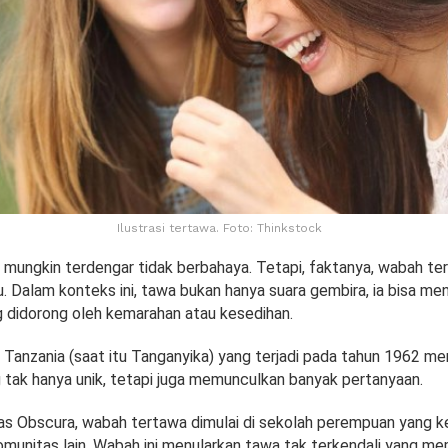
Ilustrasi tertawa. Foto: Thinkstock
mungkin terdengar tidak berbahaya. Tetapi, faktanya, wabah te
. Dalam konteks ini, tawa bukan hanya suara gembira, ia bisa men
 didorong oleh kemarahan atau kesedihan.
Tanzania (saat itu Tanganyika) yang terjadi pada tahun 1962 m
tak hanya unik, tetapi juga memunculkan banyak pertanyaan.
Atlas Obscura, wabah tertawa dimulai di sekolah perempuan yang 
munitas lain. Wabah ini menularkan tawa tak terkendali yang m