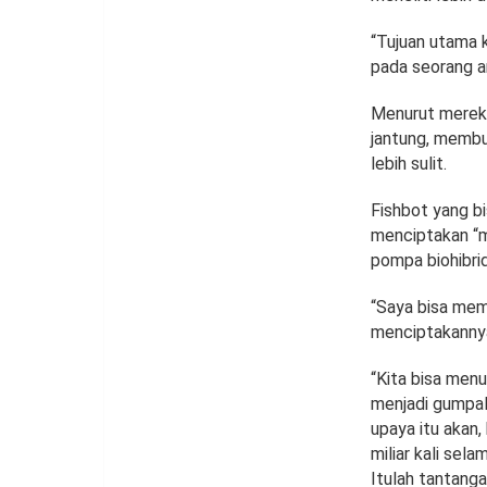
“Tujuan utama 
pada seorang an
Menurut mereka
jantung, membu
lebih sulit.
Fishbot yang b
menciptakan “
pompa biohibrid
“Saya bisa memb
menciptakannya,
“Kita bisa me
menjadi gumpal
upaya itu akan,
miliar kali se
Itulah tantangan