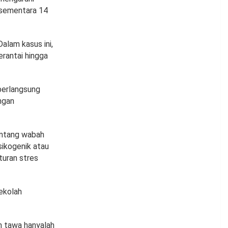
 sementara 14
alam kasus ini,
rantai hingga
berlangsung
ngan
entang wabah
ikogenik atau
turan stres
sekolah
n tawa hanyalah