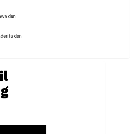
tawa dan
nderita dan
il
ng