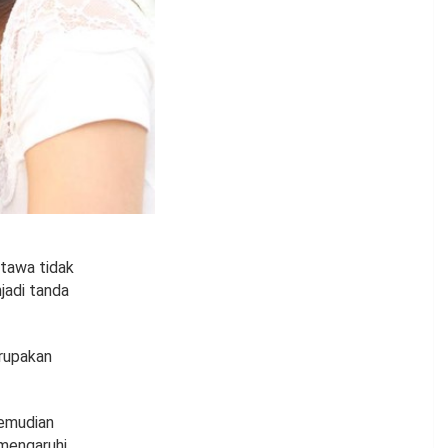
rtawa tidak
jadi tanda
erupakan
kemudian
emengaruhi