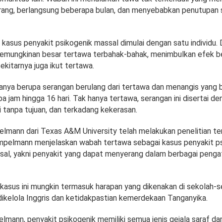
orang, berlangsung beberapa bulan, dan menyebabkan penutupan
kasus penyakit psikogenik massal dimulai dengan satu individu. D
kemungkinan besar tertawa terbahak-bahak, menimbulkan efek be
sekitarnya juga ikut tertawa.
tanya berupa serangan berulang dari tertawa dan menangis yang 
 jam hingga 16 hari. Tak hanya tertawa, serangan ini disertai de
ri tanpa tujuan, dan terkadang kekerasan.
elmann dari Texas A&M University telah melakukan penelitian t
empelmann menjelaskan wabah tertawa sebagai kasus penyakit ps
sal, yakni penyakit yang dapat menyerang dalam berbagai penga
 kasus ini mungkin termasuk harapan yang dikenakan di sekolah-
dikelola Inggris dan ketidakpastian kemerdekaan Tanganyika.
mann, penyakit psikogenik memiliki semua jenis gejala saraf da