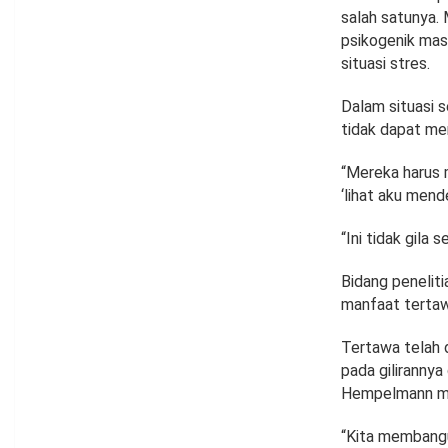
salah satunya. 
psikogenik mass
situasi stres.
Dalam situasi s
tidak dapat me
“Mereka harus 
‘lihat aku mend
“Ini tidak gila
Bidang penelit
manfaat tertawa
Tertawa telah 
pada gilirannya
Hempelmann men
“Kita membangu