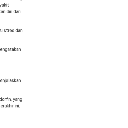
yakit
n diri dari
si stres dan
mengatakan
menjelaskan
orfin, yang
rakhir ini,