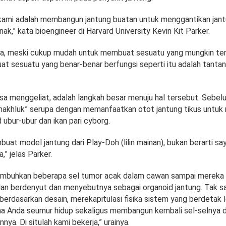
kami adalah membangun jantung buatan untuk menggantikan jan
ak,” kata bioengineer di Harvard University Kevin Kit Parker.
, meski cukup mudah untuk membuat sesuatu yang mungkin terl
at sesuatu yang benar-benar berfungsi seperti itu adalah tantan
isa menggeliat, adalah langkah besar menuju hal tersebut. Sebe
makhluk” serupa dengan memanfaatkan otot jantung tikus untu
 ubur-ubur dan ikan pari cyborg.
uat model jantung dari Play-Doh (lilin mainan), bukan berarti sa
” jelas Parker.
numbuhkan beberapa sel tumor acak dalam cawan sampai mereka
an berdenyut dan menyebutnya sebagai organoid jantung. Tak sa
 berdasarkan desain, merekapitulasi fisika sistem yang berdetak l
lama Anda seumur hidup sekaligus membangun kembali sel-selnya 
nya. Di situlah kami bekerja,” urainya.