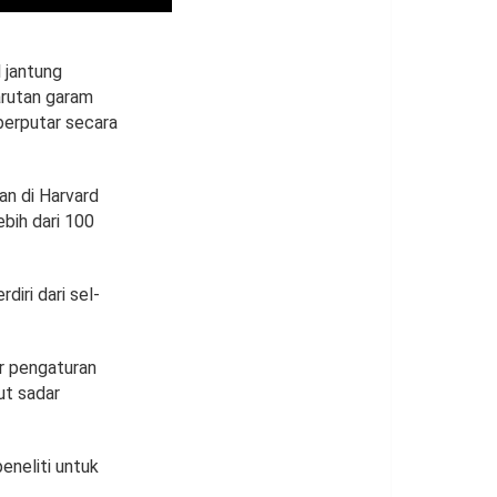
 jantung
arutan garam
berputar secara
an di Harvard
ebih dari 100
diri dari sel-
ur pengaturan
ut sadar
eneliti untuk