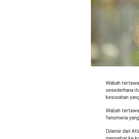
Wabah tertawa 
sesederhana itu
kesusahan yang
Wabah tertawa 
fenomena yang 
Dilansir dari 
menyebar ke ko