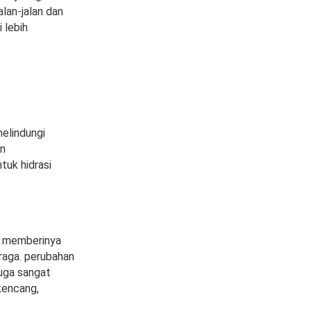
alan-jalan dan
 lebih
melindungi
an
tuk hidrasi
ni memberinya
raga. perubahan
juga sangat
kencang,