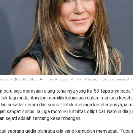
rstock (10286658bu) Jennifer Aniston 'Murder Mystery' film premiere, Arri
n baru saja merayaan ulang tahunnya yang ke-53 tepatnya pada 11
 tak lagi muda, Aniston memiliki kebiasaan dalam menjaga keseha
 dari sekadar serum dan scrub. Untuk menjaga kesehatannya, ia m
n sangat serius. Ia juga memiliki rutinitas elliptical. Namun dia ju
n sejati adalah tentang keseimbangan.
ari seorang gadis olahraga gila yang kemudian menyadari, ‘Tubuh