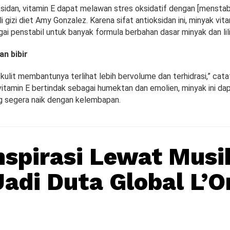
sidan, vitamin E dapat melawan stres oksidatif dengan [menstabi
li gizi diet Amy Gonzalez. Karena sifat antioksidan ini, minyak vit
ai penstabil untuk banyak formula berbahan dasar minyak dan lili
n bibir
lit membantunya terlihat lebih bervolume dan terhidrasi,” catat 
vitamin E bertindak sebagai humektan dan emolien, minyak ini 
ng segera naik dengan kelembapan.
spirasi Lewat Musi
Jadi Duta Global L’O