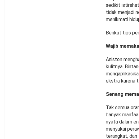
sedikit istirah
tidak menjadi n
menikmati hidu
Berikut tips pe
Wajib memaka
Aniston mengha
kulitnya. Binta
mengaplikasikan
ekstra karena t
Senang memaka
Tak semua oran
banyak manfaat
nyata dalam ene
menyukai peraw
terangkat, dan 