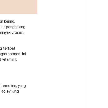
r kering.
uat penghalang
 minyak vitamin
g terlibat
gan hormon. Ini
t vitamin E
t emolien, yang
Hadley King.