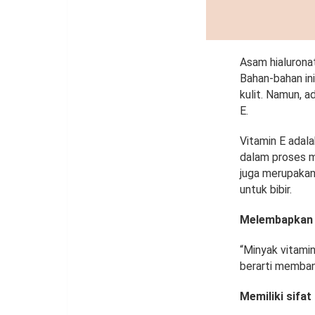
Asam hialuronat
Bahan-bahan in
kulit. Namun, a
E.
Vitamin E adala
dalam proses m
juga merupakan 
untuk bibir.
Melembapkan
“Minyak vitami
berarti membant
Memiliki sifat