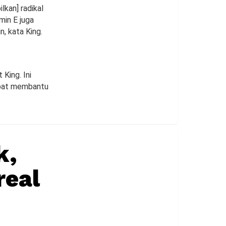
lkan] radikal
amin E juga
n, kata King.
King. Ini
dapat membantu
k,
real