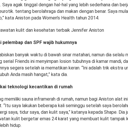
at. Saya agak tinggal dengan hal-hal yang lebih sederhana dan berj
eurotik. tentang berolahraga dan makan dengan benar. Saya mulai
p,” kata Aniston pada Women’s Health tahun 2014.
rawatan kulit dan kesehatan terbaik Jennifer Aniston
i pelembap dan SPF wajib hukumnya
biskan banyak waktu di bawah sinar matahari, namun dia selalu 
ng serial Friends ini menyimpan losion tubuhnya di kamar mandi, d
nya segera setelah ia mematikan keran. “Ini adalah trik ekstra un
ubuh Anda masih hangat,” kata dia.
i teknologi kecantikan di rumah
g memiliki sauna inframerah di rumah, namun bagi Aniston alat i
. “Itu saya lakukan beberapa kali seminggu setelah saya berolah
rgi saya, tidur saya, dan kulit saya,” katanya kepada Shape. Dia 
atan kulit bergetar emas 24 karat yang membuat kulit tampak 
lebih hidup.