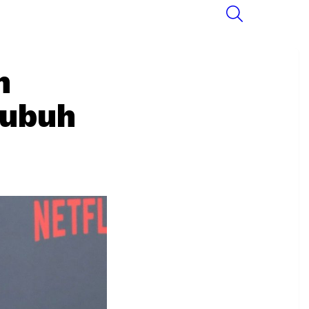
SEARCH
n
Tubuh