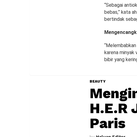
“Sebagai antiok
bebas,” kata ah
bertindak sebag
Mengencangka
“Melembabkan ku
karena minyak 
bibir yang keri
BEAUTY
Mengin
H.E.R 
Paris
by
Haluan Editor