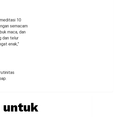
 meditasi 10
 dengan semacam
bubuk maca, dan
g dan telur
ngat enak,”
utinitas
bap.
 untuk