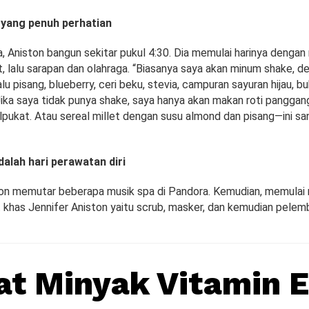
i yang penuh perhatian
ja, Aniston bangun sekitar pukul 4:30. Dia memulai harinya dengan
t, lalu sarapan dan olahraga. “Biasanya saya akan minum shake,
lalu pisang, blueberry, ceri beku, stevia, campuran sayuran hijau, 
Jika saya tidak punya shake, saya hanya akan makan roti panggan
lpukat. Atau sereal millet dengan susu almond dan pisang—ini sa
dalah hari perawatan diri
on memutar beberapa musik spa di Pandora. Kemudian, memulai r
t khas Jennifer Aniston yaitu scrub, masker, dan kemudian pelem
t Minyak Vitamin E