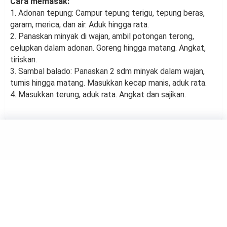
Cara memasak:
1. Adonan tepung: Campur tepung terigu, tepung beras,
garam, merica, dan air. Aduk hingga rata.
2. Panaskan minyak di wajan, ambil potongan terong,
celupkan dalam adonan. Goreng hingga matang. Angkat,
tiriskan.
3. Sambal balado: Panaskan 2 sdm minyak dalam wajan,
tumis hingga matang. Masukkan kecap manis, aduk rata.
4. Masukkan terung, aduk rata. Angkat dan sajikan.
FOOD
5 Makanan yang Bantu
Tingkatkan Tinggi Badan
by
Haluan Editor