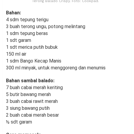
Terong Balado Crispy. Foto: Cookpad.
Bahan:
4 sdm tepung terigu
3 buah terong ungu, potong melintang
1 sdm tepung beras
1 sdt garam
1 sdt merica putih bubuk
150 ml air
1 sdm Bango Kecap Manis
300 ml minyak, untuk menggoreng dan menumis
Bahan sambal balado:
7 buah cabai merah keriting
5 butir bawang merah
3 buah cabai rawit merah
3 siung bawang putih
2 buah cabai merah besar
½ sdt garam