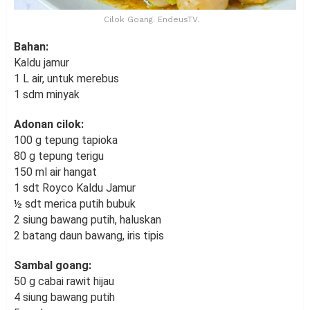
Cilok Goang. EndeusTV.
Bahan:
Kaldu jamur
1 L air, untuk merebus
1 sdm minyak
Adonan cilok:
100 g tepung tapioka
80 g tepung terigu
150 ml air hangat
1 sdt Royco Kaldu Jamur
½ sdt merica putih bubuk
2 siung bawang putih, haluskan
2 batang daun bawang, iris tipis
Sambal goang:
50 g cabai rawit hijau
4 siung bawang putih