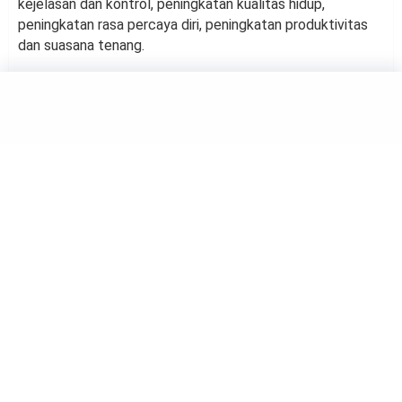
kejelasan dan kontrol, peningkatan kualitas hidup,
peningkatan rasa percaya diri, peningkatan produktivitas
dan suasana tenang.
HEALTH
Mengetik Sepanjang Hari, Ini
3 Peregangan untuk
Pergelangan Tangan
by
Haluan Editor