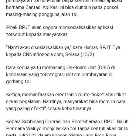
pembayaran tol non-tunai tanpa sentuh melalui aplikasi
bernama Cantas. Aplikasi ini bisa diunduh pada ponsel
masing-masing pengguna jalan tol.
Pihak BPJT akan segera mensosialisasikan aplikasi
tersebut kepada masyarakat.
“Nanti akan disosialisasikan ya,” kata Humas BPJT Tya
kepada CNNIndonesia.com, Selasa (15/2).
Cara kedua yaitu memasang On-Board Unit (OBU) di
kendaraan yang terintegrasi sistem pembayaran di
gerbang tol.
Ketiga, memanfaatkan electronic route ticket atau tiket
sekali perjalanan. Nantinya, masyarakat bisa memilih cara
yang paling efektif sesuai kebutuhannya.
Kepala Subbidang Operasi dan Pemeliharaan I BPJT Galuh
Permana Waluyo menjelaskan tol tanpa sentuh akan dirilis
pada Juli 2022 dalam konsep Single Lane Free Flow