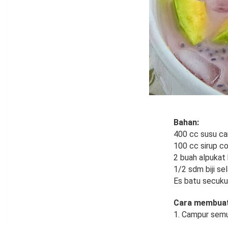
Bahan:
400 cc susu cai
100 cc sirup 
2 buah alpukat
1/2 sdm biji sel
Es batu secuk
Cara membuat
1. Campur semu