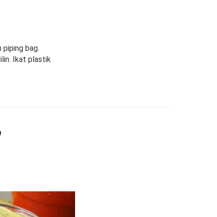
 piping bag.
in. Ikat plastik
r