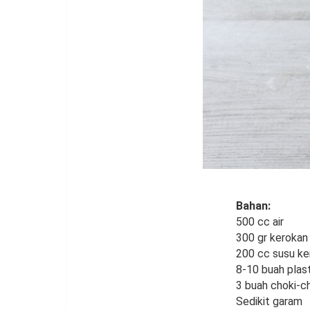
Bahan:
500 cc air
300 gr kerokan
200 cc susu ke
8-10 buah plasti
3 buah choki-c
Sedikit garam