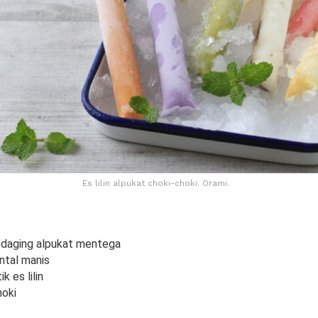
Es lilin alpukat choki-choki. Orami.
 daging alpukat mentega
ntal manis
k es lilin
hoki