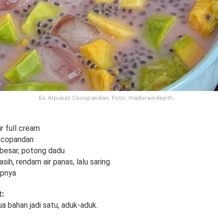
Es Alpukat Cocopandan. Foto: maduraindepth.
r full cream
cocopandan
 besar, potong dadu
asih, rendam air panas, lalu saring.
upnya
:
a bahan jadi satu, aduk-aduk.