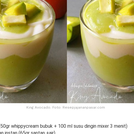
King Avocado. Foto: Resepjajananpasar.com
50gr whippycream bubuk + 100 ml susu dingin mixer 3 menit)
an instan (65gr santan +air)