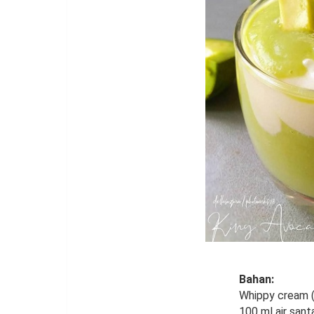
Bahan:
Whippy cream (
100 ml air sant