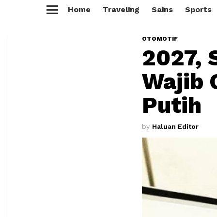
Home
Traveling
Sains
Sports
Menu
OTOMOTIF
2027, 
Wajib 
Putih
by
Haluan Editor