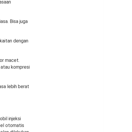
iasaan
asa. Bisa juga
erkaitan dengan
sor macet.
, atau kompresi
sa lebih berat
il injeksi
tel otomatis