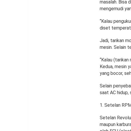
masalah. Bisa d
mengemudi yang
“Kalau pengukur
diset temperat
Jadi, tarikan m
mesin. Selain t
“Kalau (tarikan
Kedua, mesin ya
yang bocor, se
Selain penyebab
saat AC hidup, 
Setelan RP
Setelan Revolut
maupun karbura