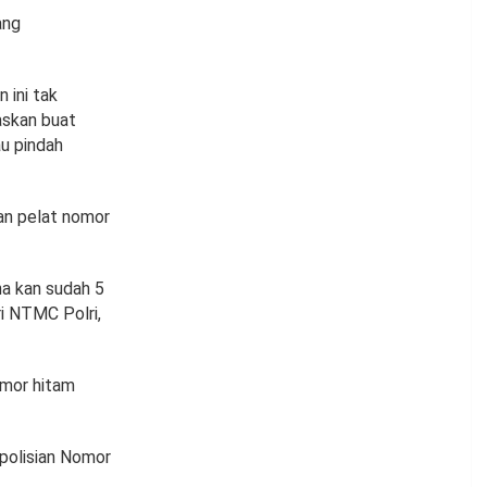
ang
 ini tak
askan buat
au pindah
an pelat nomor
na kan sudah 5
ri NTMC Polri,
omor hitam
polisian Nomor