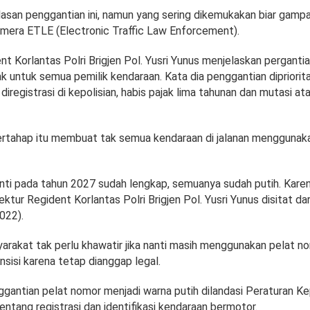
lasan penggantian ini, namun yang sering dikemukakan biar gamp
kamera ETLE (Electronic Traffic Law Enforcement).
nt Korlantas Polri Brigjen Pol. Yusri Yunus menjelaskan pergantian
k untuk semua pemilik kendaraan. Kata dia penggantian dipriorit
diregistrasi di kepolisian, habis pajak lima tahunan dan mutasi at
rtahap itu membuat tak semua kendaraan di jalanan menggunak
nti pada tahun 2027 sudah lengkap, semuanya sudah putih. Kare
rektur Regident Korlantas Polri Brigjen Pol. Yusri Yunus disitat da
022).
yarakat tak perlu khawatir jika nanti masih menggunakan pelat n
sisi karena tetap dianggap legal.
gantian pelat nomor menjadi warna putih dilandasi Peraturan Ke
ntang registrasi dan identifikasi kendaraan bermotor.