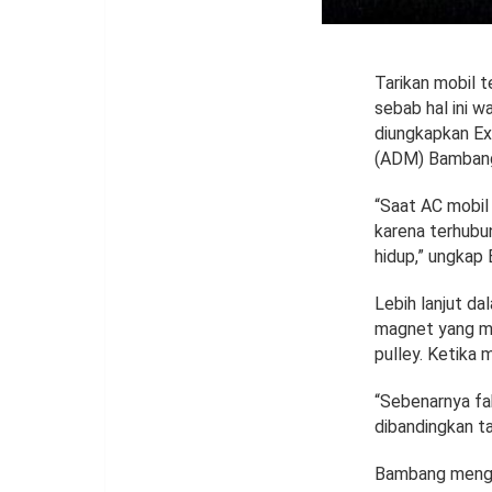
Tarikan mobil t
sebab hal ini w
diungkapkan Ex
(ADM) Bambang
“Saat AC mobil
karena terhubu
hidup,” ungkap 
Lebih lanjut d
magnet yang me
pulley. Ketika 
“Sebenarnya fa
dibandingkan t
Bambang mengat