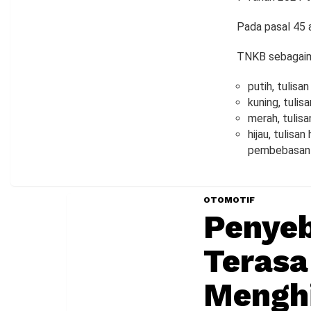
Pada pasal 45 a
TNKB sebagaima
putih, tulis
kuning, tuli
merah, tulis
hijau, tulis
pembebasan 
OTOMOTIF
Penyeb
Terasa
Mengh