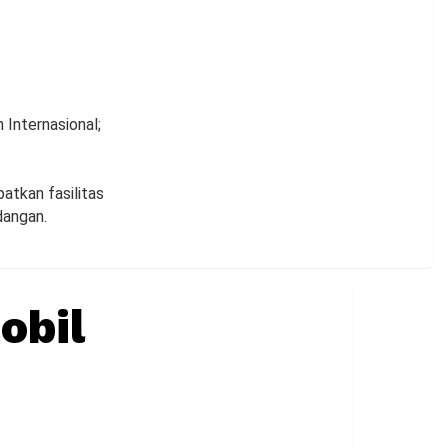
 Internasional;
atkan fasilitas
dangan.
obil