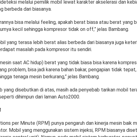
ideteksi melalui pemilik mobil lewat karakter akselerasi dan keb
 berbeda dari biasanya.
annya bisa melalui feeling, apakah berat biasa atau berat yang bi
urnya kecil sehingga kompresor tidak on off,” jelas Bambang.
obil yang terasa lebih berat alias berbeda dari biasanya juga ket
erdapat masalah pada kompresor itu sendiri.
 mesin saat AC hidup) berat yang tidak biasa bisa karena kompre
ng problem, bisa jadi karena bahan bakar, pengapian tidak tepat
hingga tenaga mesin berkurang,” jelas Bambang.
 yang disebutkan di atas, masih ada penyebab tarikan mobil tera
seperti dihimpun dari laman Auto2000.
M
ions per Minute (RPM) punya pengaruh dan kinerja mesin baik mob
tor. Mobil yang menggunakan sistem injeksi, RPM biasanya dise