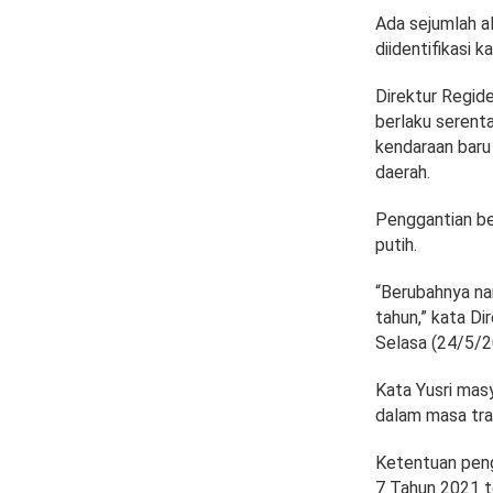
Ada sejumlah a
diidentifikasi 
Direktur Regide
berlaku serenta
kendaraan baru 
daerah.
Penggantian be
putih.
“Berubahnya na
tahun,” kata Di
Selasa (24/5/2
Kata Yusri mas
dalam masa tran
Ketentuan peng
7 Tahun 2021 te