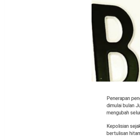
Penerapan peng
dimulai bulan J
mengubah selur
Kepolisian seja
bertulisan hita