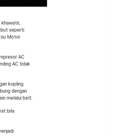
 khawatir,
ebut seperti
atsu Motor
ompresor AC
nding AC tidak
gan kopling
ubung dengan
in melalui belt.
at bila
menjadi