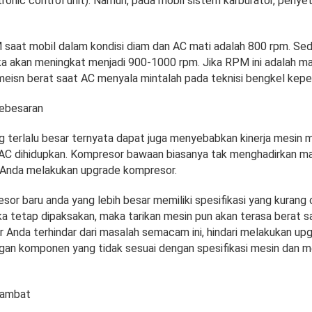
ronic control unit). Namun, pada mobil sistem karburator, penyet
aat mobil dalam kondisi diam dan AC mati adalah 800 rpm. Sed
ka akan meningkat menjadi 900-1000 rpm. Jika RPM ini adalah m
isn berat saat AC menyala mintalah pada teknisi bengkel kepe
ebesaran
 terlalu besar ternyata dapat juga menyebabkan kinerja mesin m
AC dihidupkan. Kompresor bawaan biasanya tak menghadirkan masal
ka Anda melakukan upgrade kompresor.
esor baru anda yang lebih besar memiliki spesifikasi yang kuran
ka tetap dipaksakan, maka tarikan mesin pun akan terasa berat 
r Anda terhindar dari masalah semacam ini, hindari melakukan up
an komponen yang tidak sesuai dengan spesifikasi mesin dan me
rhambat