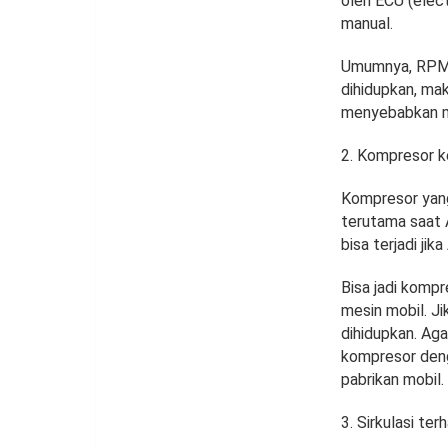
oleh ECU (elect
manual.
Umumnya, RPM s
dihidupkan, ma
menyebabkan me
Kompresor k
Kompresor yang
terutama saat 
bisa terjadi ji
Bisa jadi kompr
mesin mobil. Ji
dihidupkan. Aga
kompresor deng
pabrikan mobil.
Sirkulasi te