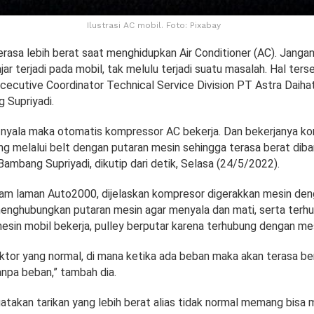
Ilustrasi AC mobil. Foto: Pixabay
erasa lebih berat saat menghidupkan Air Conditioner (AC). Jangan
ajar terjadi pada mobil, tak melulu terjadi suatu masalah. Hal ters
cecutive Coordinator Technical Service Division PT Astra Daih
 Supriyadi.
 nyala maka otomatis kompressor AC bekerja. Dan bekerjanya k
ng melalui belt dengan putaran mesin sehingga terasa berat diba
Bambang Supriyadi, dikutip dari detik, Selasa (24/5/2022).
alam laman Auto2000, dijelaskan kompresor digerakkan mesin den
nghubungkan putaran mesin agar menyala dan mati, serta terh
mesin mobil bekerja, pulley berputar karena terhubung dengan mes
ktor yang normal, di mana ketika ada beban maka akan terasa ber
anpa beban,” tambah dia.
akan tarikan yang lebih berat alias tidak normal memang bisa 