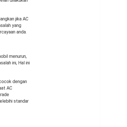
elan dilakukan
angkan jika AC
asalah yang
rcayaan anda.
obil menurun,
ah ini, Hal ini
g cocok dengan
saat AC
grade
lebihi standar