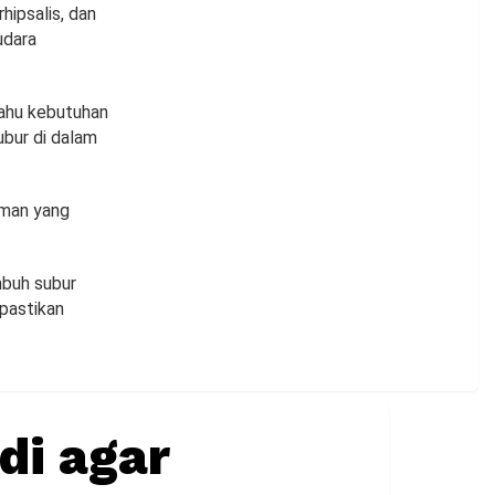
hipsalis, dan
udara
tahu kebutuhan
ubur di dalam
aman yang
mbuh subur
 pastikan
di agar