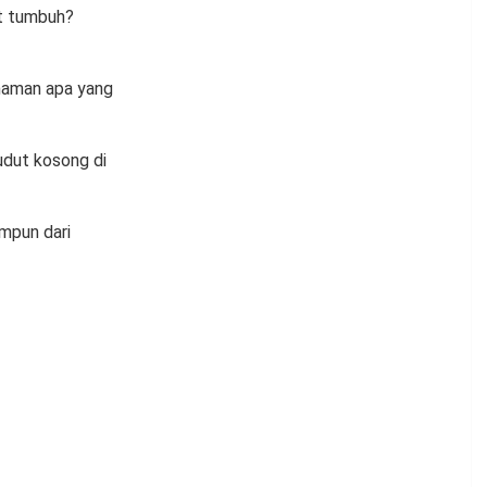
t tumbuh?
naman apa yang
udut kosong di
impun dari