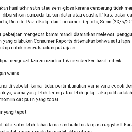
kan hasil akhir satin atau semi-gloss karena cenderung tidak me
 dibersihkan daripada lapisan datar atau eggshell,” kata pakar ca
ts, Rico de Paz, dikutip dari Consumer Reports, Senin (23/5/20
pekerjaan mengecat kamar mandi, disarankan melewati penggun
n yang dilakukan Consumer Reports ditemukan bahwa satu lapis 
cukup untuk menyelesaikan pekerjaan.
i tips mengecat kamar mandi untuk memberikan hasil terbaik.
gan warna
ndi di sebelah kamar tidur, pertimbangkan warna yang cocok de
salnya, warna yang lebih terang atau lebih gelap. Jika putih adalah
memilih cat putih yang tepat.
hir yang tepat
l akhir satin lebih tahan lama dan berkilau daripada eggshell. Kare
deal untuk kamar mandi dan mudah dibersihkan.