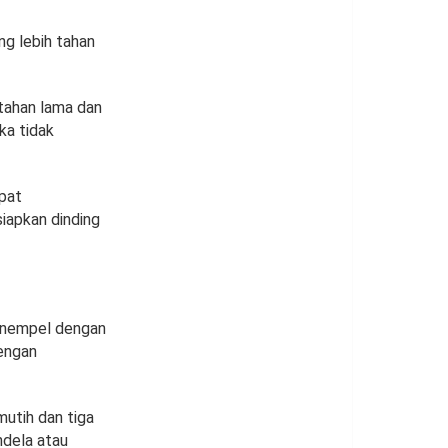
ng lebih tahan
h tahan lama dan
ika tidak
apat
iapkan dinding
menempel dengan
engan
mutih dan tiga
ndela atau