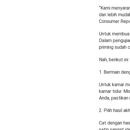
“Kami menyaran
dan lebih mudah
Consumer Repor
Untuk membuat 
Dalam pengujia
priming sudah 
Nah, berikut in
Bermain den
Untuk kamar ma
kamar tidur. Mi
Anda, pastikan 
Pilih hasil ak
Cat dengan hasi
satin sangat i