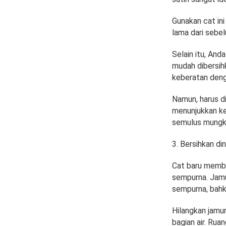
Gunakan cat ini
lama dari sebe
Selain itu, And
mudah dibersihk
keberatan denga
Namun, harus di
menunjukkan ke
semulus mungk
Bersihkan din
Cat baru membu
sempurna. Jam
sempurna, bahk
Hilangkan jamu
bagian air. Rua