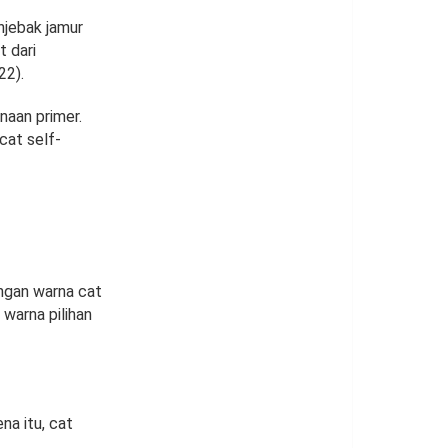
njebak jamur
t dari
22).
aan primer.
cat self-
ngan warna cat
 warna pilihan
na itu, cat