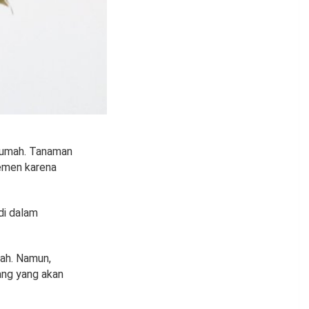
 rumah. Tanaman
temen karena
di dalam
mah. Namun,
ang yang akan