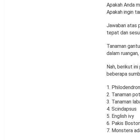
Apakah Anda m
Apakah ingin t
Jawaban atas 
tepat dan sesu
Tanaman gantun
dalam ruangan, 
Nah, berikut in
beberapa sumb
Philodendron 
Tanaman pot
Tanaman laba
Scindapsus
English ivy
Pakis Bosto
Monstera ada