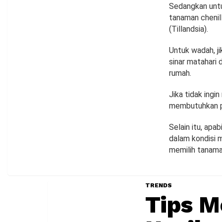
Sedangkan untuk
tanaman chenill
(Tillandsia).
Untuk wadah, ji
sinar matahari
rumah.
Jika tidak ing
membutuhkan p
Selain itu, apa
dalam kondisi m
memilih tanama
TRENDS
Tips M