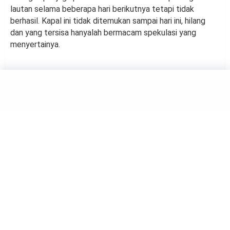
lautan selama beberapa hari berikutnya tetapi tidak
berhasil. Kapal ini tidak ditemukan sampai hari ini, hilang
dan yang tersisa hanyalah bermacam spekulasi yang
menyertainya.
SAINS
NASA Lakukan Uji Coba di
Bulan untuk Misi Kirim 2
Astronaut ke Mars
by
Muh Harfah