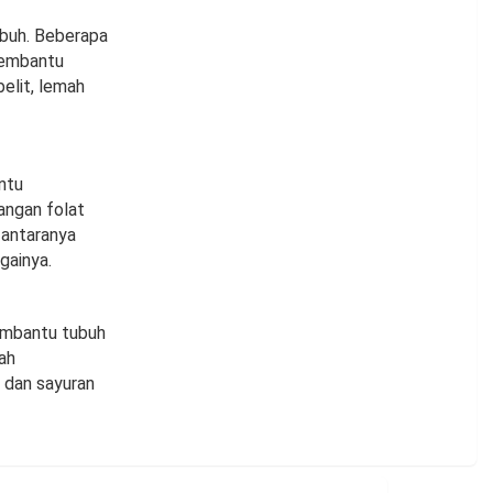
ubuh. Beberapa
 membantu
elit, lemah
ntu
angan folat
 antaranya
againya.
embantu tubuh
ah
u dan sayuran