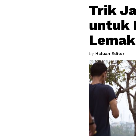
Trik J
untuk
Lemak
by
Haluan Editor