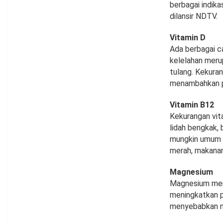
berbagai indika
dilansir NDTV.
Vitamin D
Ada berbagai c
kelelahan meru
tulang. Kekura
menambahkan pr
Vitamin B12
Kekurangan vit
lidah bengkak,
mungkin umum t
merah, makanan
Magnesium
Magnesium meru
meningkatkan p
menyebabkan mu