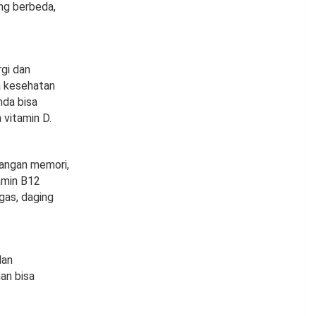
ang berbeda,
gi dan
a kesehatan
nda bisa
vitamin D.
langan memori,
amin B12
gas, daging
dan
an bisa