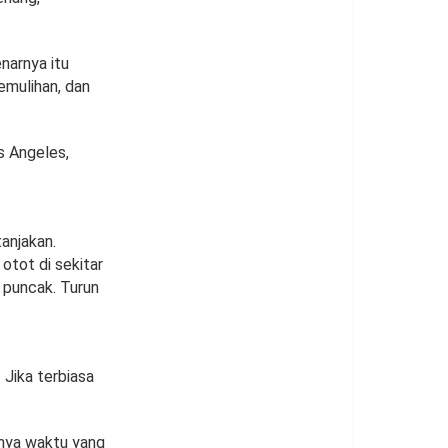
narnya itu
emulihan, dan
os Angeles,
anjakan.
otot di sekitar
e puncak. Turun
 Jika terbiasa
anya waktu yang