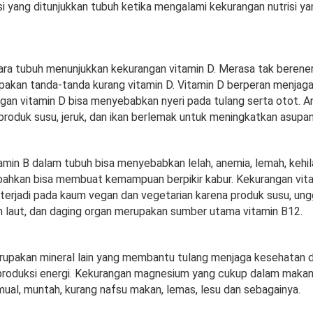
si yang ditunjukkan tubuh ketika mengalami kekurangan nutrisi y
ara tubuh menunjukkan kekurangan vitamin D. Merasa tak berener
pakan tanda-tanda kurang vitamin D. Vitamin D berperan menjag
ngan vitamin D bisa menyebabkan nyeri pada tulang serta otot. A
oduk susu, jeruk, dan ikan berlemak untuk meningkatkan asupan 
amin B dalam tubuh bisa menyebabkan lelah, anemia, lemah, kehi
 bahkan bisa membuat kemampuan berpikir kabur. Kekurangan vit
erjadi pada kaum vegan dan vegetarian karena produk susu, ung
 laut, dan daging organ merupakan sumber utama vitamin B12.
pakan mineral lain yang membantu tulang menjaga kesehatan 
roduksi energi. Kekurangan magnesium yang cukup dalam makan
al, muntah, kurang nafsu makan, lemas, lesu dan sebagainya.