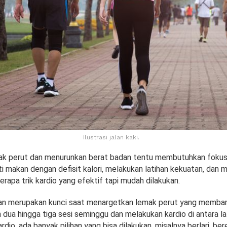
Ilustrasi jalan kaki.
k perut dan menurunkan berat badan tentu membutuhkan fokus 
uti makan dengan defisit kalori, melakukan latihan kekuatan, dan 
erapa trik kardio yang efektif tapi mudah dilakukan.
an merupakan kunci saat menargetkan lemak perut yang membande
 dua hingga tiga sesi seminggu dan melakukan kardio di antara la
rdio, ada banyak pilihan yang bisa dilakukan, misalnya berlari, ber