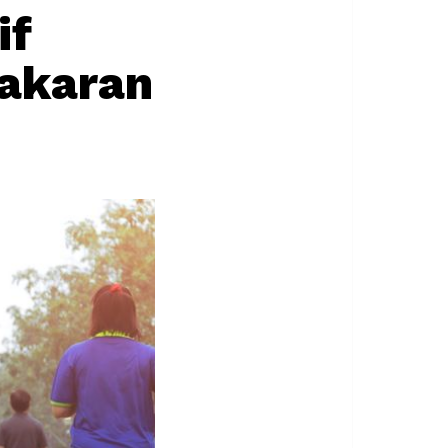
if
akaran