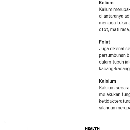
Kalium
Kalium merupak
di antaranya ad
menjaga tekana
otot, mati rasa
Folat
Juga dikenal s
pertumbuhan ba
dalam tubuh ial
kacang-kacangan,
Kalsium
Kalsium secara
melakukan fungs
ketidakteratura
silangan merup
HEALTH