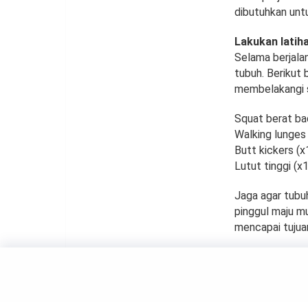
dibutuhkan untu
Lakukan latih
Selama berjala
tubuh. Berikut
membelakangi s
Squat berat bad
Walking lunges 
Butt kickers (x
Lutut tinggi (x
Jaga agar tubuh
pinggul maju m
mencapai tujua
HEALTH
Ingin T