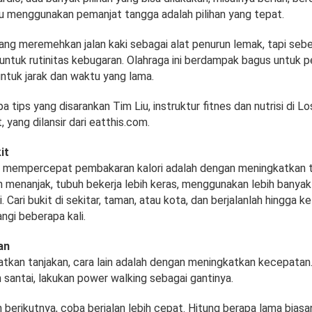
u menggunakan pemanjat tangga adalah pilihan yang tepat.
ang meremehkan jalan kaki sebagai alat penurun lemak, tapi sebe
untuk rutinitas kebugaran. Olahraga ini berdampak bagus untuk p
untuk jarak dan waktu yang lama.
a tips yang disarankan Tim Liu, instruktur fitnes dan nutrisi di L
, yang dilansir dari eatthis.com.
it
a mempercepat pembakaran kalori adalah dengan meningkatkan t
 menanjak, tubuh bekerja lebih keras, menggunakan lebih banyak 
. Cari bukit di sekitar, taman, atau kota, dan berjalanlah hingga k
angi beberapa kali.
an
tkan tanjakan, cara lain adalah dengan meningkatkan kecepatan.
 santai, lakukan power walking sebagai gantinya.
 berikutnya, coba berjalan lebih cepat. Hitung berapa lama bias