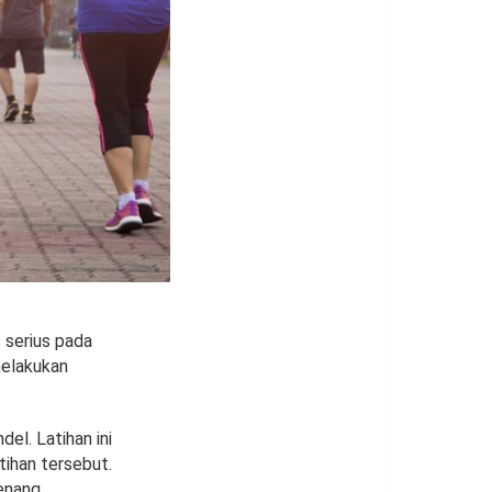
serius pada
melakukan
l. Latihan ini
tihan tersebut.
enang,