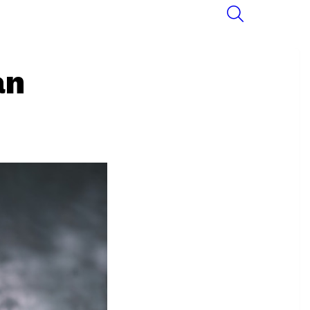
SEARCH
an