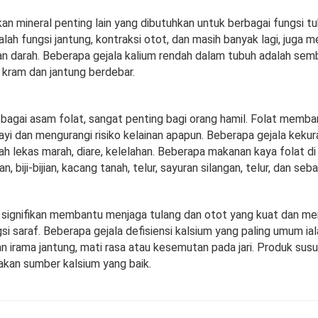
an mineral penting lain yang dibutuhkan untuk berbagai fungsi t
alah fungsi jantung, kontraksi otot, dan masih banyak lagi, juga
n darah. Beberapa gejala kalium rendah dalam tubuh adalah semb
, kram dan jantung berdebar.
ebagai asam folat, sangat penting bagi orang hamil. Folat memba
yi dan mengurangi risiko kelainan apapun. Beberapa gejala kekur
ah lekas marah, diare, kelelahan. Beberapa makanan kaya folat di
 biji-bijian, kacang tanah, telur, sayuran silangan, telur, dan seb
 signifikan membantu menjaga tulang dan otot yang kuat dan m
i saraf. Beberapa gejala defisiensi kalsium yang paling umum ial
n irama jantung, mati rasa atau kesemutan pada jari. Produk sus
akan sumber kalsium yang baik.