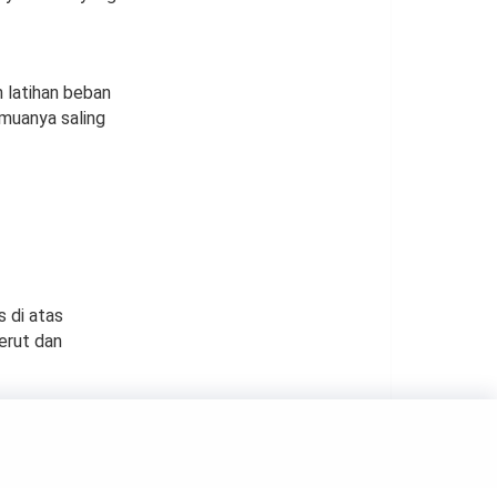
 latihan beban
emuanya saling
s di atas
erut dan
a