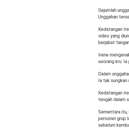
Sejumlah ungga
Unggahan terse
Kedatangan Ire
video yang diu
berjabat tanga
Irene mengenak
seorang kru. I
Dalam unggahan
Ia tak sungkan 
Kedatangan Ire
tengah dalam s
Sementara itu, 
personel grup l
sebelum kembal