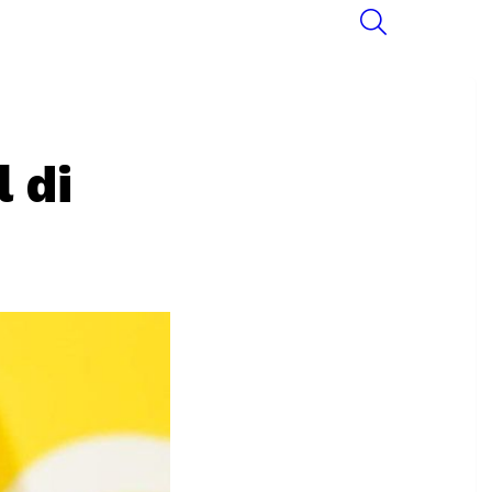
SEARCH
 di