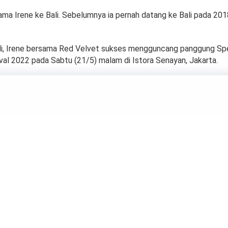
tama Irene ke Bali. Sebelumnya ia pernah datang ke Bali pada 20
li, Irene bersama Red Velvet sukses mengguncang panggung Sp
val 2022 pada Sabtu (21/5) malam di Istora Senayan, Jakarta.
 Lengkap Jesse Choi
 Ayunda