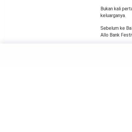
Bukan kali per
keluarganya.
Sebelum ke Ba
Allo Bank Festi
HIBURAN
Profil
Maudy
by
Haluan Editor