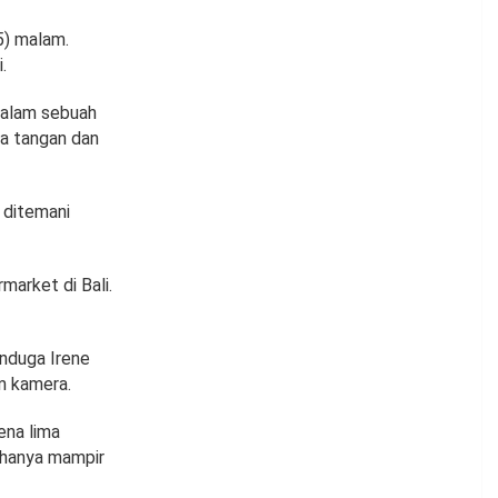
5) malam.
.
Dalam sebuah
a tangan dan
 ditemani
market di Bali.
nduga Irene
m kamera.
ena lima
t hanya mampir