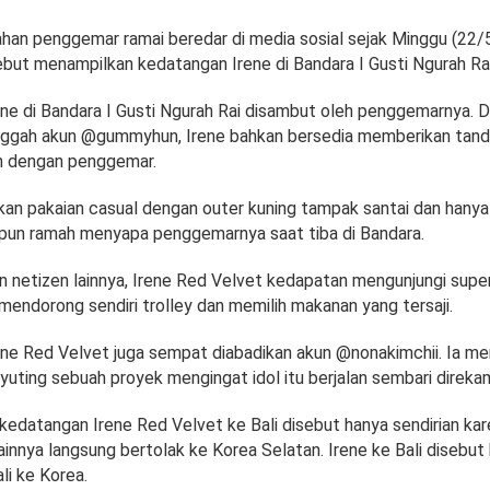
han penggemar ramai beredar di media sosial sejak Minggu (22/
but menampilkan kedatangan Irene di Bandara I Gusti Ngurah Rai
ne di Bandara I Gusti Ngurah Rai disambut oleh penggemarnya. 
nggah akun @gummyhun, Irene bahkan bersedia memberikan tand
n dengan penggemar.
an pakaian casual dengan outer kuning tampak santai dan hanya
a pun ramah menyapa penggemarnya saat tiba di Bandara.
 netizen lainnya, Irene Red Velvet kedapatan mengunjungi super
mendorong sendiri trolley dan memilih makanan yang tersaji.
ne Red Velvet juga sempat diabadikan akun @nonakimchii. Ia me
yuting sebuah proyek mengingat idol itu berjalan sembari direka
kedatangan Irene Red Velvet ke Bali disebut hanya sendirian kar
ainnya langsung bertolak ke Korea Selatan. Irene ke Bali disebu
i ke Korea.