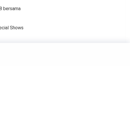
18 bersama
ecial Shows
, Suami