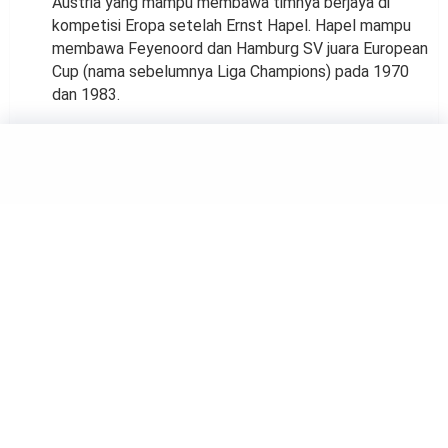
Austria yang mampu membawa timnya berjaya di
kompetisi Eropa setelah Ernst Hapel. Hapel mampu
membawa Feyenoord dan Hamburg SV juara European
Cup (nama sebelumnya Liga Champions) pada 1970
dan 1983.
FOOTBALL
Andreas Christensen Tolak
Main di Final Piala FA, Ini
Alasannya
by
Muh Harfah