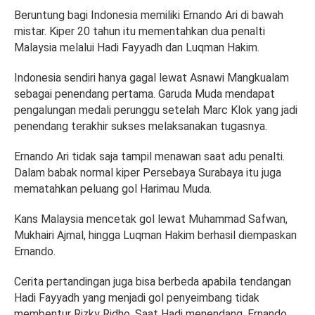
Beruntung bagi Indonesia memiliki Ernando Ari di bawah
mistar. Kiper 20 tahun itu mementahkan dua penalti
Malaysia melalui Hadi Fayyadh dan Luqman Hakim.
Indonesia sendiri hanya gagal lewat Asnawi Mangkualam
sebagai penendang pertama. Garuda Muda mendapat
pengalungan medali perunggu setelah Marc Klok yang jadi
penendang terakhir sukses melaksanakan tugasnya.
Ernando Ari tidak saja tampil menawan saat adu penalti.
Dalam babak normal kiper Persebaya Surabaya itu juga
mematahkan peluang gol Harimau Muda.
Kans Malaysia mencetak gol lewat Muhammad Safwan,
Mukhairi Ajmal, hingga Luqman Hakim berhasil diempaskan
Ernando.
Cerita pertandingan juga bisa berbeda apabila tendangan
Hadi Fayyadh yang menjadi gol penyeimbang tidak
membentur Rizky Ridho. Saat Hadi menendang, Ernando