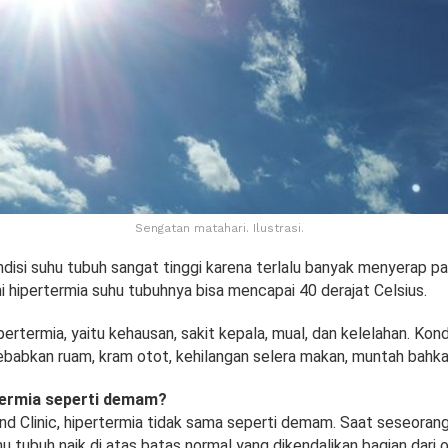
Sengatan matahari. Ilustrasi.
ndisi suhu tubuh sangat tinggi karena terlalu banyak menyerap p
 hipertermia suhu tubuhnya bisa mencapai 40 derajat Celsius.
ertermia, yaitu kehausan, sakit kepala, mual, dan kelelahan. Kond
ebabkan ruam, kram otot, kehilangan selera makan, muntah bahka
termia seperti demam?
land Clinic, hipertermia tidak sama seperti demam. Saat seseora
hu tubuh naik di atas batas normal yang dikendalikan bagian dari 