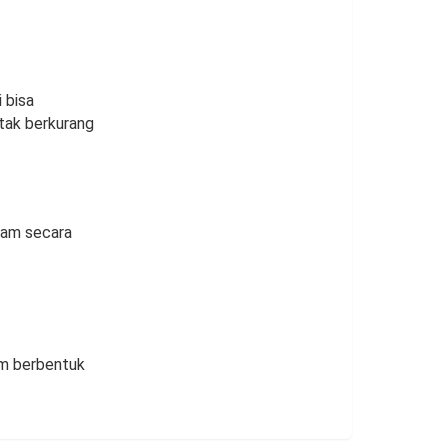
 bisa
otak berkurang
aram secara
am berbentuk