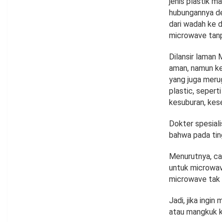
jenis plastik m
hubungannya de
dari wadah ke 
microwave tanp
Dilansir laman
aman, namun ke
yang juga merug
plastic, sepert
kesuburan, kes
Dokter spesial
bahwa pada tin
Menurutnya, ca
untuk microwa
microwave tak 
Jadi, jika ingi
atau mangkuk k