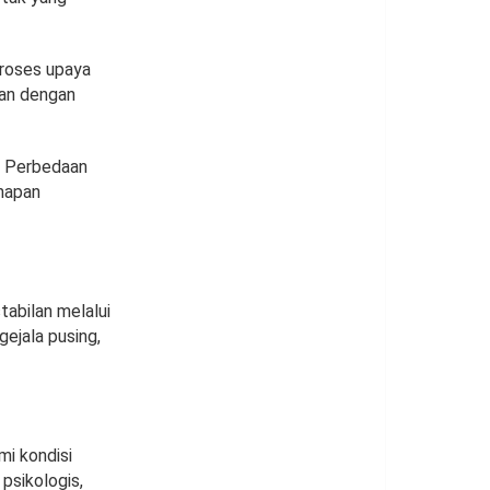
proses upaya
nan dengan
. Perbedaan
ahapan
tabilan melalui
gejala pusing,
mi kondisi
psikologis,