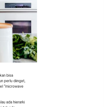
kan bisa
 perlu diingat,
bel “microwave
au ada hierarki