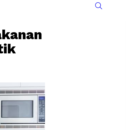
SEARCH
akanan
tik