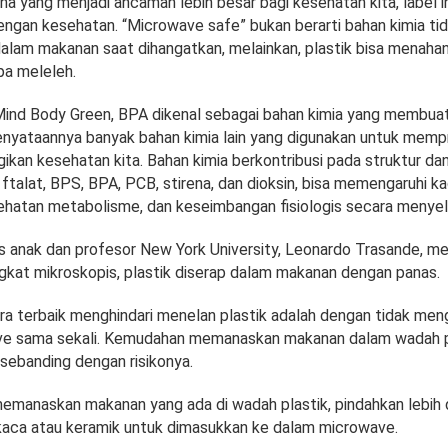
ana yang menjadi ancaman lebih besar bagi kesehatan kita, label i
ngan kesehatan. “Microwave safe” bukan berarti bahan kimia tid
dalam makanan saat dihangatkan, melainkan, plastik bisa menaha
a meleleh.
 Mind Body Green, BPA dikenal sebagai bahan kimia yang membuat 
nyataannya banyak bahan kimia lain yang digunakan untuk mempr
ikan kesehatan kita. Bahan kimia berkontribusi pada struktur dan 
i ftalat, BPS, BPA, PCB, stirena, dan dioksin, bisa memengaruhi 
ehatan metabolisme, dan keseimbangan fisiologis secara menyel
is anak dan profesor New York University, Leonardo Trasande, m
gkat mikroskopis, plastik diserap dalam makanan dengan panas.
ra terbaik menghindari menelan plastik adalah dengan tidak me
ve sama sekali. Kemudahan memanaskan makanan dalam wadah pl
sebanding dengan risikonya.
n memanaskan makanan yang ada di wadah plastik, pindahkan lebih d
aca atau keramik untuk dimasukkan ke dalam microwave.