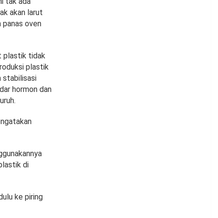
ni tak ada
ak akan larut
n panas oven
plastik tidak
oduksi plastik
stabilisasi
kadar hormon dan
uruh.
engatakan
nggunakannya
astik di
ulu ke piring