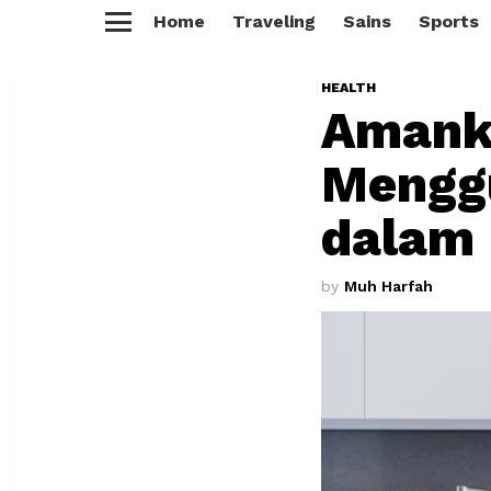
Home
Traveling
Sains
Sports
Menu
HEALTH
Amank
Mengg
dalam
by
Muh Harfah