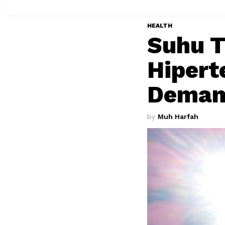
HEALTH
Suhu T
Hipert
Dema
by
Muh Harfah