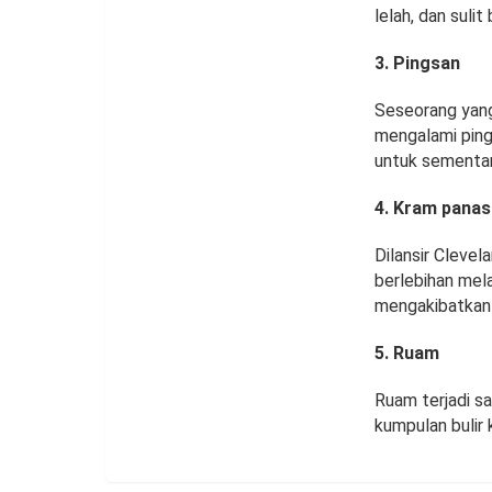
lelah, dan sulit
3. Pingsan
Seseorang yang
mengalami pings
untuk sementar
4. Kram panas
Dilansir Clevel
berlebihan melal
mengakibatkan 
5. Ruam
Ruam terjadi s
kumpulan bulir 