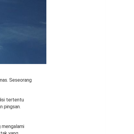
anas. Seseorang
isi tertentu
n pingsan.
ng mengalami
otak yang