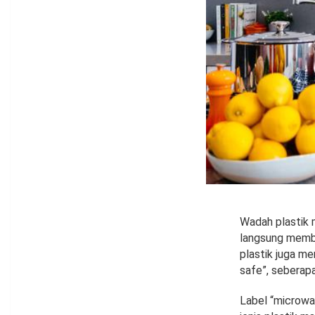
Wadah plastik 
langsung membu
plastik juga m
safe”, sebera
Label “microwa