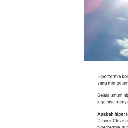
Hipertermia ko
yang mengalami
Gejala umum hip
juga bisa meny
Apakah hiper
Dilansir Cleve
hipertermia, su