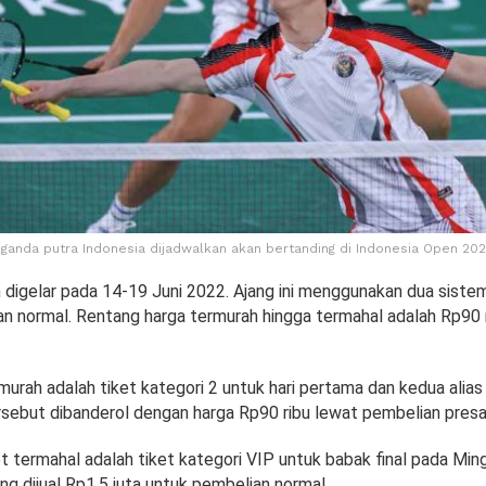
ganda putra Indonesia dijadwalkan akan bertanding di Indonesia Open 202
 digelar pada 14-19 Juni 2022. Ajang ini menggunakan dua siste
dan normal. Rentang harga termurah hingga termahal adalah Rp90 
murah adalah tiket kategori 2 untuk hari pertama dan kedua alia
ersebut dibanderol dengan harga Rp90 ribu lewat pembelian presa
t termahal adalah tiket kategori VIP untuk babak final pada Min
g dijual Rp1,5 juta untuk pembelian normal.