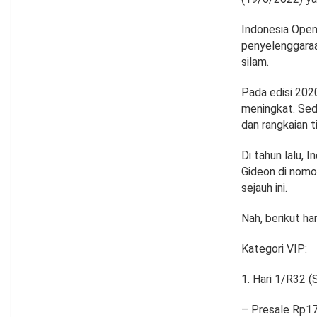
Indonesia Open 
penyelenggaraan
silam.
Pada edisi 202
meningkat. Seda
dan rangkaian 
Di tahun lalu, 
Gideon di nomor
sejauh ini.
Nah, berikut ha
Kategori VIP:
Hari 1/R32 (S
– Presale Rp1