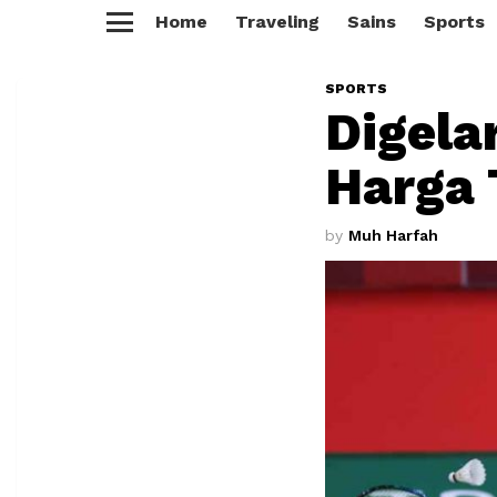
Home
Traveling
Sains
Sports
Menu
SPORTS
Digela
Harga 
by
Muh Harfah