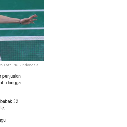
2. Foto: NOC Indonesia
m penjualan
ribu hingga
s babak 32
le.
ggu