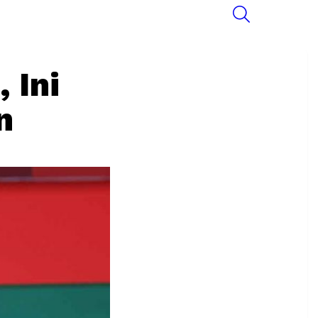
SEARCH
 Ini
n