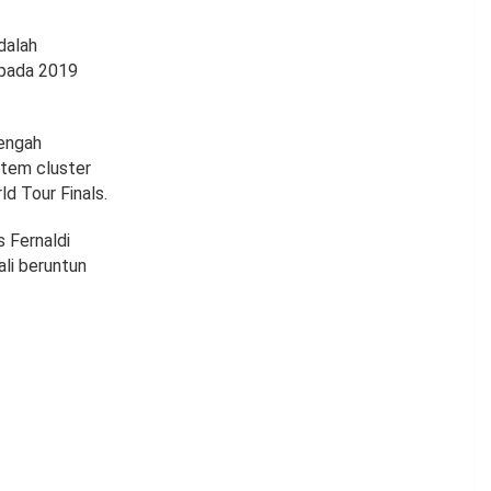
dalah
 pada 2019
tengah
stem cluster
d Tour Finals.
s Fernaldi
ali beruntun